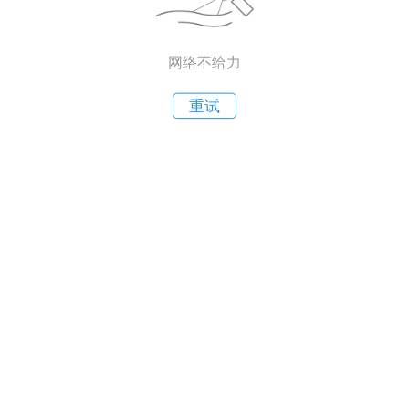
网络不给力
重试