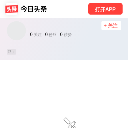
打开APP
+ 关注
0
0
0
关注
粉丝
获赞
IP：