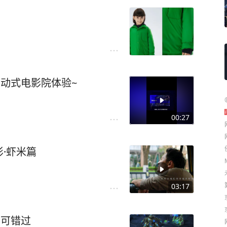
移动式电影院体验~
00:27
·虾米篇
03:17
不可错过