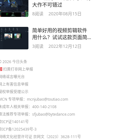
大作不可错过
8
阅读
2020年08月15日
简单好用的视频剪辑软件
用什么？试试这款页面简
洁实用的软件
3
阅读
2022年12月12日
©
2026
今日头条
扫黄打非网上举报
网络谣言曝光台
网上有害信息举报
侵权举报受理公示
MCN 专项举报：mcnjubao@toutiao.com
未成年人相关举报：400-140-2108
算法推荐专项举报：sfjubao@bytedance.com
京ICP证140141号
京ICP备12025439号-3
网络文化经营许可证 京网文〔2023〕3628-111号