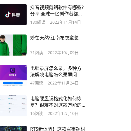
抖音视频剪辑软件有哪些?
分享:全球一亿创作者都用
的国产剪辑神器
180
阅读
2022年11月14日
妙在天然\江南布衣童装
71
阅读
2022年10月09日
电脑录屏怎么录，多种方
法解决电脑怎么录屏问
题，建议收藏
47
阅读
2022年11月24日
电脑硬盘误格式化如何恢
复？很难不对这款万能的
数据恢复软件心动
16
阅读
2022年12月10日
RTS新体验！这款军事题材