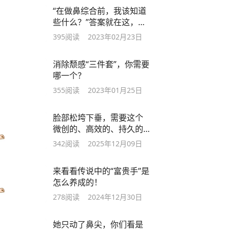
“在做鼻综合前，我该知道
些什么？”答案就在这，收
好！
395
阅读
2023年02月23日
消除颓感“三件套”，你需要
哪一个？
355
阅读
2023年01月25日
脸部松垮下垂，需要这个
微创的、高效的、持久的
抗衰老技术！
342
阅读
2025年12月09日
来看看传说中的“富贵手”是
怎么养成的！
278
阅读
2024年12月30日
她只动了鼻尖，你们看是