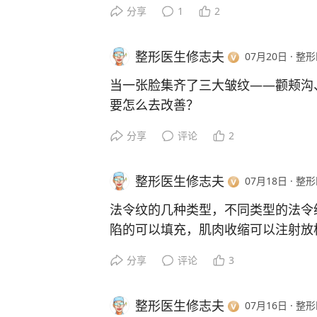
年轻时的脂肪垫大家是饱满，亲密的
分享
1
2
推移，人开始老了，脂肪垫们渐行渐
来的就是皱纹、囊袋、轮廓模糊。
整形医生修志夫
07月20日
·
整形
我们做面部筋膜提升，就用网兜状立
当一张脸集齐了三大皱纹——颧颊沟
肪垫重新聚在一起，让塑形成年轻时
要怎么去改善？
重要的深筋膜的双固定，让提升复位
这位女士选择做面部筋膜提升。衰老
分享
评论
2
脸上清晰找到。
之所以会出现这些特征，一大原因就
整形医生修志夫
07月18日
·
整形
垂挤压造成的沟壑，所以脸上会出现
膜提升就是针对这些问题的：
法令纹的几种类型，不同类型的法令
它的复位就可以把下垂的脂肪垫上提
陷的可以填充，肌肉收缩可以注射放
离的变形的脂肪垫重新塑造出饱满圆
是面部筋膜提升的领域，有必要的还
分享
评论
3
就可以让提升塑形效果维持更长的时
梯变缓坡，皱纹也就平了很多。
势。
所以，做完面部筋膜提升，就像坐了
整形医生修志夫
07月16日
·
整形