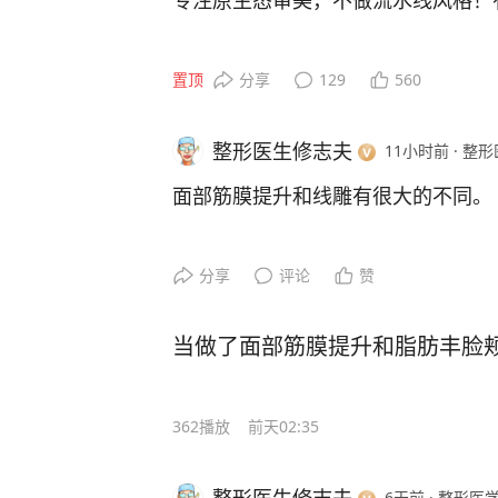
专注原生态审美，不做流水线风格！
置顶
分享
129
560
整形医生修志夫
11小时前
·
整形
面部筋膜提升和线雕有很大的不同。
线雕是单线提拉，不能对萎缩变形的
分享
评论
赞
对比较扁平，维持时间也比较短；而
网兜状的结构对苹果肌进行复位塑形
当做了面部筋膜提升和脂肪丰脸颊后
归整，呈现年轻时圆润平整的状态，
362
播放
前天02:35
6天前
·
整形医学