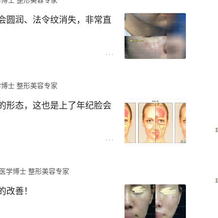
会圆润、法令纹消失，非常直
博士 整形美容专家
的形态，这也是上了年纪脸会
缩，脂肪垫与脂肪垫之间的间
如印第安纹、法令纹 接着各脂
医学博士 整形美容专家
了囊袋，如口角囊袋、下颌囊
褶子，比如法令纹、木偶纹。
的改善！
行提升复位、塑形，就是想要