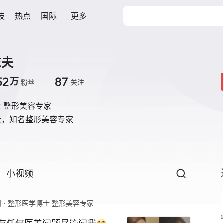
技
热点
国际
更多
志夫
52
87
万
粉丝
关注
 整形美容专家
士，知名整形美容专家
小视频
日
·
整形医学博士 整形美容专家