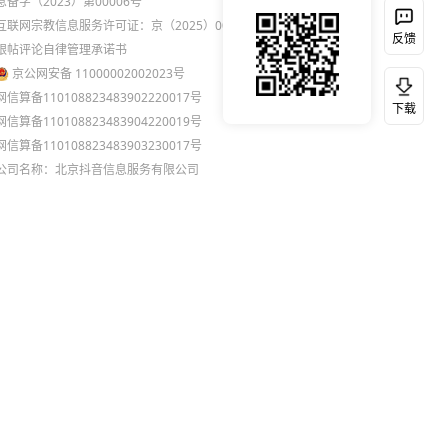
息备字（2023）第00006号
互联网宗教信息服务许可证：京（2025）0000021
反馈
跟帖评论自律管理承诺书
京公网安备 11000002002023号
网信算备110108823483902220017号
下载
网信算备110108823483904220019号
网信算备110108823483903230017号
公司名称：北京抖音信息服务有限公司