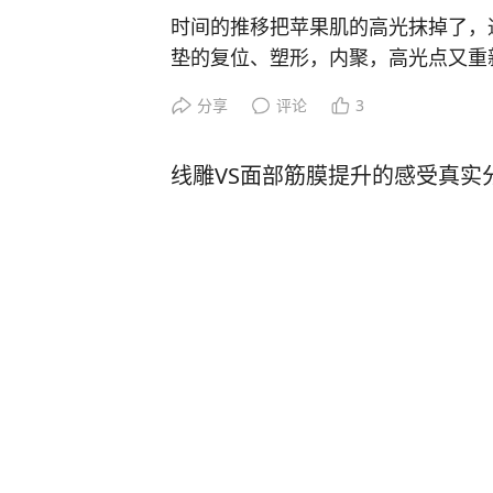
前，并且是自然的一种年轻状态，很
时间的推移把苹果肌的高光抹掉了，
垫的复位、塑形，内聚，高光点又重
了。
分享
评论
3
线雕VS面部筋膜提升的感受真实
603
播放
07月15日
整形医生修志夫
07月13日
·
整形
印第安纹，也就是颧颊沟，年轻的时
扯的缘故；如果是上了年纪出现的，
造成的。
分享
评论
3