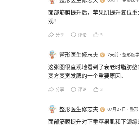
整形医生修志夫
面部筋膜提升后，苹果肌提升复位重
观！
分享
评论
5
整形医生修志夫
7天前
·
整形医学
这张图很直观地看到了衰老时脂肪垫
变方变宽发腮的一个重要原因。
分享
评论
3
随着年龄增长，我们面部脂肪室会萎
隔越来越大，所以会导出现凹陷，比
整形医生修志夫
07月27日
·
整形
肪室下滑、堆积在轮廓边缘，就形成
袋，脸变方变大，同时将皮肤挤压出
面部筋膜提升对下垂苹果肌和下颌缘
这也就是为什么抗衰老要对脂肪室进
让它们的状态回归到年轻时的模样。