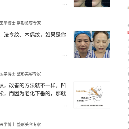
，团结在一起的。随着时间的
远、各自分离、下垂，随之而
医学博士 整形美容专家
体结构将这些分离的变形的脂
、法令纹、木偶纹，如果是你
的饱满状态，当然了还有非常
的效果更持久。
的一些典型特征都可以在她的
是面部脂肪垫萎缩、分离、下
医学博士 整形美容专家
很明显的皱纹、囊袋。面部筋
纹，改善的方法就不一样。凹
；它的网兜状塑形就可以把分
松，而因为老化下垂的，那就
润的状态；它的深筋膜固定，
得再加上法令纹内雕术，让阶
间，然后延缓下垂变形的的趋
时光机回到了十年前、二十年
医学博士 整形美容专家