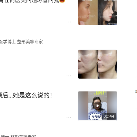
有任何医美问题尽管问我
医学博士 整形美容专家
苹果肌进行重塑，所以脸部相
面部筋膜提升是通过一个立体
，同时可以将其它脂肪垫连接
...她是这么说的！
不僵不绷，自然柔软。
00:44
博士 整形美容专家