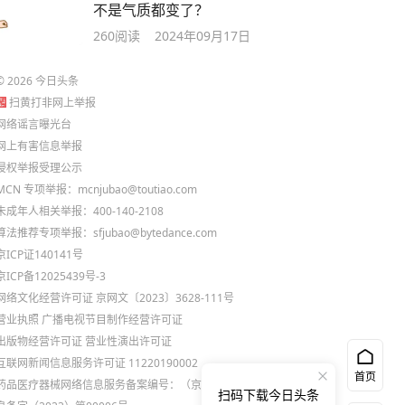
不是气质都变了？
260
阅读
2024年09月17日
©
2026
今日头条
扫黄打非网上举报
网络谣言曝光台
网上有害信息举报
侵权举报受理公示
MCN 专项举报：mcnjubao@toutiao.com
未成年人相关举报：400-140-2108
算法推荐专项举报：sfjubao@bytedance.com
京ICP证140141号
京ICP备12025439号-3
网络文化经营许可证 京网文〔2023〕3628-111号
营业执照
广播电视节目制作经营许可证
出版物经营许可证
营业性演出许可证
互联网新闻信息服务许可证 11220190002
首页
药品医疗器械网络信息服务备案编号：（京）网药械信
扫码下载今日头条