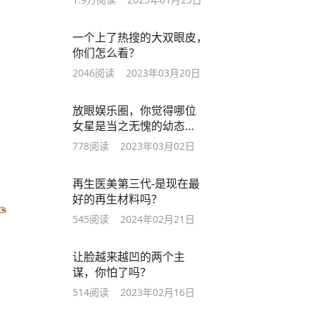
一个上了热搜的大双眼皮，
你们怎么看？
2046
阅读
2023年03月20日
放眼娱乐圈，你觉得哪位
女星是当之无愧的幼态
脸？
778
阅读
2023年03月02日
再生医美第三代-是现在最
好的再生材料吗？
545
阅读
2024年02月21日
让脸越来越凹的两个主
谋，你怕了吗？
514
阅读
2023年02月16日