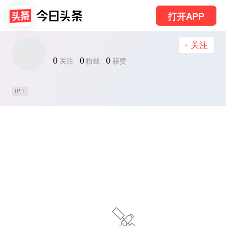
打开APP
+ 关注
0
0
0
关注
粉丝
获赞
IP：