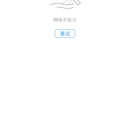
网络不给力
重试