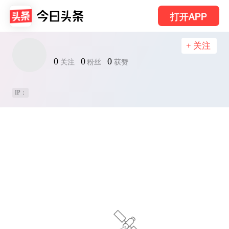
打开APP
+ 关注
0
0
0
关注
粉丝
获赞
IP：