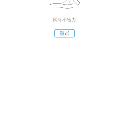
网络不给力
重试