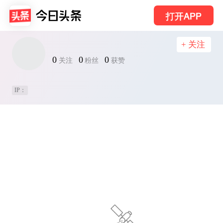
打开APP
+ 关注
0
0
0
关注
粉丝
获赞
IP：