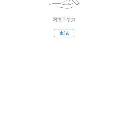
网络不给力
重试