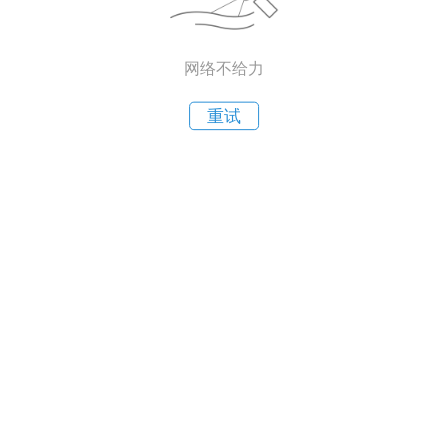
网络不给力
重试