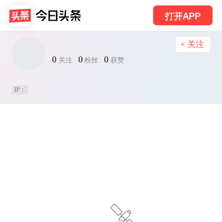
打开APP
+ 关注
0
0
0
关注
粉丝
获赞
IP：