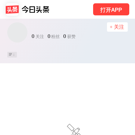
打开APP
+ 关注
0
0
0
关注
粉丝
获赞
IP：