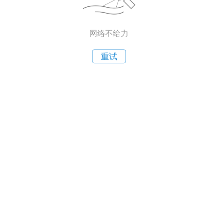
网络不给力
重试