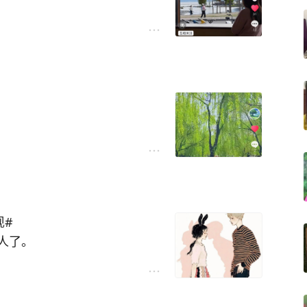
现#
人了。
和你的隔阂不断，吃也吃不到一
嫌弃你油腻身上的味很大。
她非要捉鸡。