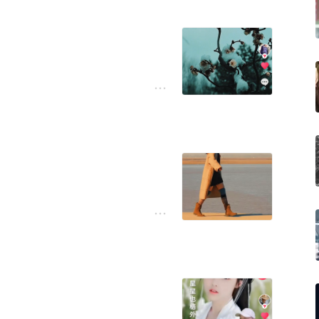
不离机，打电话发信息时都生怕
是把手机拿着放在卫生间里。
聊天记录貌似刚被删除过。她
与你莫看”。
了记忆中的往事。即使勉强和你
的，你叠你的衣服她叠她的衣
开始了。接着就是各方各面嫌
不让你参与，并且美其名曰“我
子狐朋狗友，我才懒得去听你