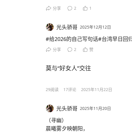
卿卿佳人淡红装。
分享
2
1
一曲相思郎君意，
满目痴情万点伤。
光头骄哥
2025年12月12日
#给2026的自己写句话#
台湾早日回
分享
2
赞
莫与“好女人”交往
29
阅读
17
评论
2025年11月22日
光头骄哥
2025年11月20日
（寻幽）
晨曦雾夕映朝阳，