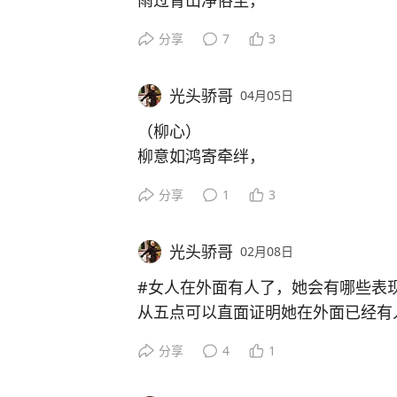
雨过青山净俗尘，
后庭风软露华新。
分享
7
3
彩桥横空牵月影，
虹影流光醉新春。
光头骄哥
04月05日
（柳心）
柳意如鸿寄牵绊，
风柔似诗伴良辰。
分享
1
3
花影若梦增幽韵，
月色添霜映素心。
光头骄哥
02月08日
#女人在外面有人了，她会有哪些表
从五点可以直面证明她在外面已经有
1️⃣平时不咋爱和你拌嘴的她，现在
分享
4
1
块，你说吃米饭她非要吃面条。住也
行，你说外东她非要往西。你说撵狗