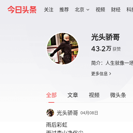
关注
推荐
北京
视频
财经
科
光头骄哥
43.2
万
获赞
简介：
人生就像一
更多信息
全部
文章
视频
微头条
光头骄哥
04月08日
雨后彩虹