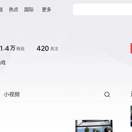
技
热点
国际
更多
1.4
420
万
粉丝
关注
场戏
小视频