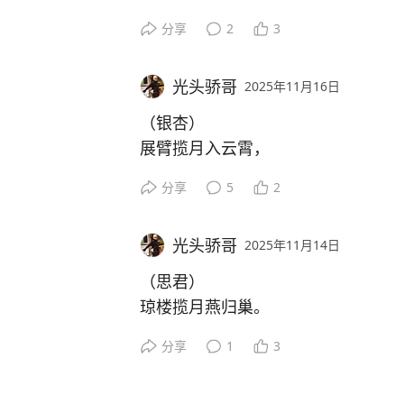
黄叶冷风扮冬装。
分享
2
3
一曲寻幽金满地，
步步生莲无沧桑。
光头骄哥
2025年11月16日
（银杏）
展臂揽月入云霄，
金甲遮日风轻摇。
分享
5
2
片片渡劫红尘地，
杯杯度化万民消。
光头骄哥
2025年11月14日
（思君）
琼楼揽月燕归巢。
白纱宫灯幕朝朝。
分享
1
3
思君不见来时路，
两鬓染霜岁已高。
女人心有他属时