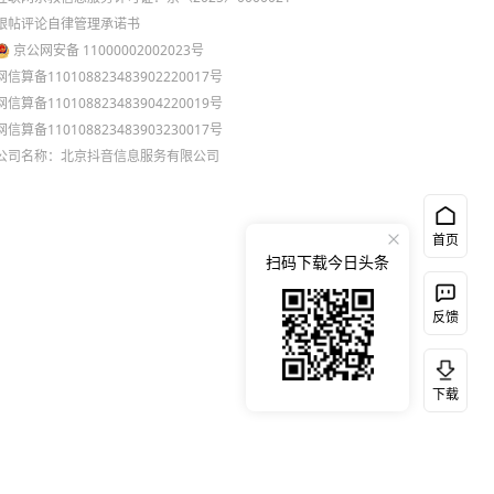
跟帖评论自律管理承诺书
京公网安备 11000002002023号
网信算备110108823483902220017号
网信算备110108823483904220019号
网信算备110108823483903230017号
公司名称：北京抖音信息服务有限公司
首页
扫码下载今日头条
反馈
下载