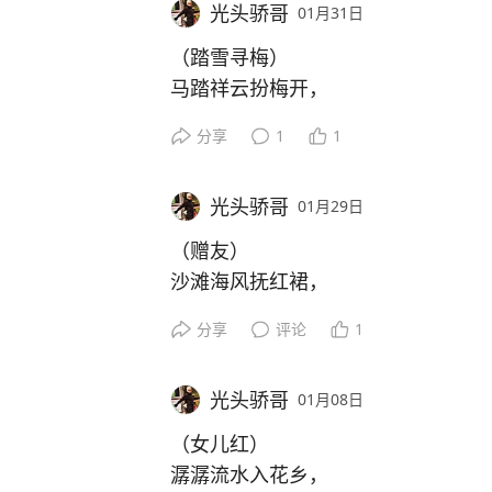
光头骄哥
01月31日
2️⃣手机变成真的“手机”机不离手手
你听到看到。去厕所或者洗澡时也总
（踏雪寻梅）
即使你执意要看她手机，你也会发现
马踏祥云扮梅开，
现在就差贴个纸条在手机，上面写“狗
瑞雪丰年祥自来。
分享
1
1
3️⃣以前她对你的温柔甜蜜貌似是成
福禄寿喜盈门入，
“打扑克”也很机械的敷衍你。
欢声笑语乐开怀。
4️⃣你的柜子是你的，她的柜子是她
光头骄哥
01月29日
服，不帮你不管你不理你已经从这里
（赠友）
弃你。
沙滩海风抚红裙，
5️⃣你的圈子她不参加，她的圈子也
浪打落日奏天音。
们都是女的你去干嘛”或者“你们一帮
分享
评论
1
串串脚印见证我，
们吹牛x”呢。
心无杂念履凡尘。
光头骄哥
01月08日
（女儿红）
潺潺流水入花乡，