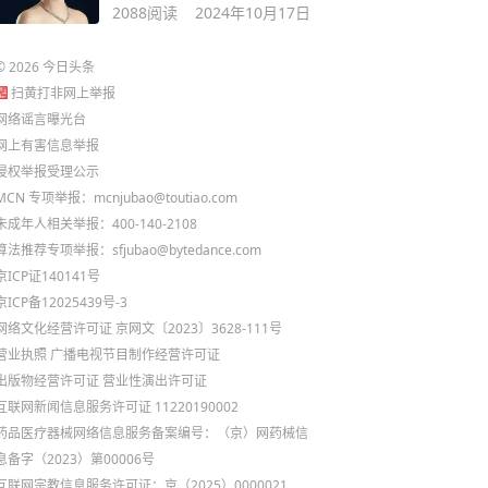
2088
阅读
2024年10月17日
©
2026
今日头条
扫黄打非网上举报
网络谣言曝光台
网上有害信息举报
侵权举报受理公示
MCN 专项举报：mcnjubao@toutiao.com
未成年人相关举报：400-140-2108
算法推荐专项举报：sfjubao@bytedance.com
京ICP证140141号
京ICP备12025439号-3
网络文化经营许可证 京网文〔2023〕3628-111号
营业执照
广播电视节目制作经营许可证
出版物经营许可证
营业性演出许可证
互联网新闻信息服务许可证 11220190002
药品医疗器械网络信息服务备案编号：（京）网药械信
息备字（2023）第00006号
互联网宗教信息服务许可证：京（2025）0000021