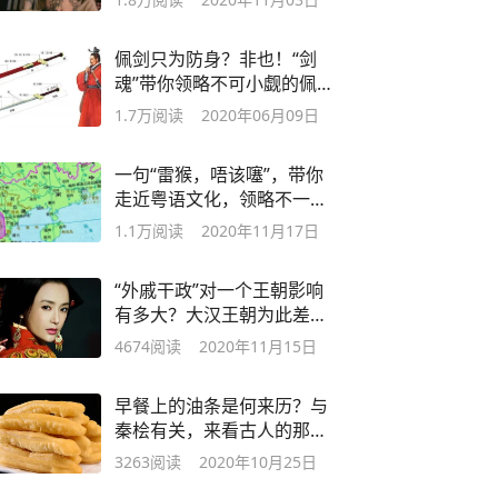
佩剑只为防身？非也！“剑
魂”带你领略不可小觑的佩剑
文化
1.7万
阅读
2020年06月09日
一句“雷猴，唔该噻”，带你
走近粤语文化，领略不一样
的语言艺术
1.1万
阅读
2020年11月17日
“外戚干政”对一个王朝影响
有多大？大汉王朝为此差点
夭折
4674
阅读
2020年11月15日
早餐上的油条是何来历？与
秦桧有关，来看古人的那些
奇思妙想
3263
阅读
2020年10月25日