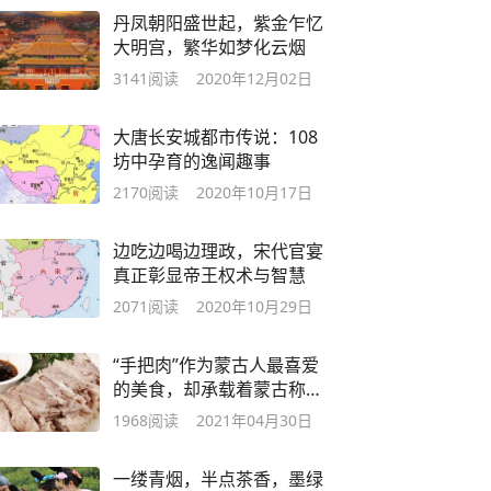
丹凤朝阳盛世起，紫金乍忆
大明宫，繁华如梦化云烟
3141
阅读
2020年12月02日
大唐长安城都市传说：108
坊中孕育的逸闻趣事
2170
阅读
2020年10月17日
边吃边喝边理政，宋代官宴
真正彰显帝王权术与智慧
2071
阅读
2020年10月29日
“手把肉”作为蒙古人最喜爱
的美食，却承载着蒙古称霸
的历史
1968
阅读
2021年04月30日
一缕青烟，半点茶香，墨绿