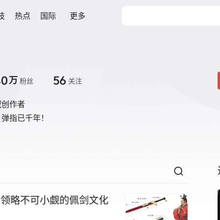
技
热点
国际
更多
.0
56
万
粉丝
关注
域创作者
，弹指已千年！
你领略不可小觑的佩剑文化