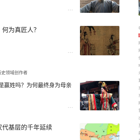
，何为真匠人？
历史领域创作者
是赢姓吗？为何最终身为母亲
国作对。没办法，跟义渠国接
东出，都必须要派一部分兵
汉代基层的千年延续
察哈尔汗国总是在背后偷袭他