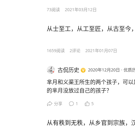
73
阅读
2021年03月12日
从士至工，从工至匠，从古至今
1659
阅读
2
评论
2021年01月07日
古侃历史
2020年12月20日
·
优质
芈月和义渠王所生的两个孩子，可以
的芈月没放过自己的孩子？
分享
1
5
义渠国在秦国的西北方向，总是跟秦
壤的，只有秦国。所以秦国每次想要
从有秩到无秩，从乡官到宗族，
马，防备义渠国来袭。
这就相当于皇太极打算南下的时候，