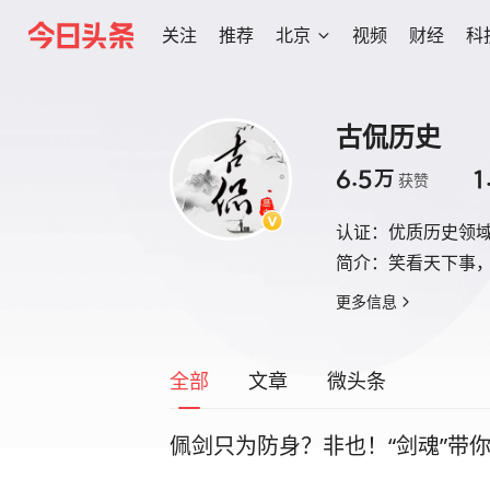
关注
推荐
北京
视频
财经
科
古侃历史
6.5
1
万
获赞
认证：
优质历史领
简介：
笑看天下事
更多信息
全部
文章
微头条
佩剑只为防身？非也！“剑魂”带