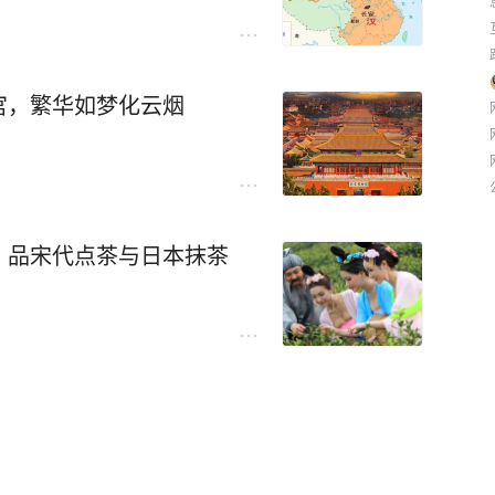
想东出，就必须要先灭了这个
彼此都灭不掉对方，时间就来
宫，繁华如梦化云烟
义渠国这个强大的对手，那么
是，义渠王这回面对的居然是
亮。能够成为秦惠文王的妃
，品宋代点茶与日本抹茶
，那么事情就变得复杂多了。
可现在不行了。
太后好上了。好上了也就算
义渠王生了两个儿子！
家才写得出来，可宣太后的确
国的关系就不一般了。
，而是床头吵架床尾和。这么