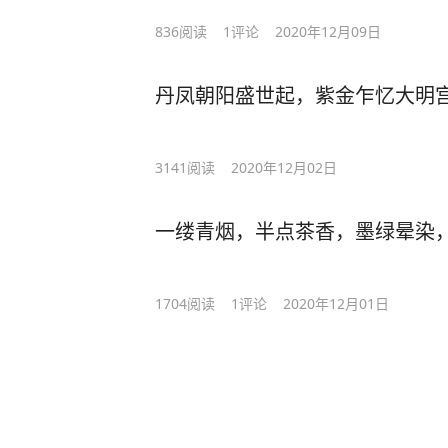
们一样，成为了严重的负担。秦国要
836
阅读
1
评论
2020年12月09日
义渠国才行。
不过双方打来打去，总是没有结果。
丹凤朝阳盛世起，紫金乍忆大明
到了宣太后执政时期，她依旧要面对
她是怎么消灭义渠国的呢？
3141
阅读
2020年12月02日
宣太后是个女人，和历代对手不同的
一个女人。而且这个女人长得还很漂
一缕青烟，半点茶香，墨绿晕染
子，自然不会差到哪里去。
任何政治问题，一旦掺和了情爱进去
过去大家闹翻了，可以出去打一架，
1704
阅读
1
评论
2020年12月01日
因为义渠王到了咸阳以后，居然跟宣
了，宣太后居然还嫁给了义渠王，给
这飙血的剧情，估计也就现代三流作
就是这么做的。这么一来秦国和义渠
两国元首吵架以后，不再是大打出手