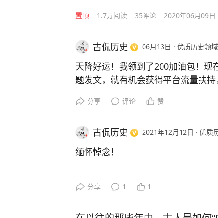
置顶
1.7万
阅读
35
评论
2020年06月09日
古侃历史
06月13日
·
优质历史领域
天降好运！我领到了200加油包！现
题发文，就有机会获得平台流量扶持
分享
评论
赞
古侃历史
2021年12月12日
·
优质
缅怀悼念！
分享
1
1
在以往的那些年中，古人是如何“内