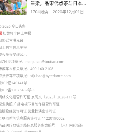
晕染，品宋代点茶与日本抹
茶
1704
阅读
2020年12月01日
©
2026
今日头条
扫黄打非网上举报
网络谣言曝光台
网上有害信息举报
侵权举报受理公示
MCN 专项举报：mcnjubao@toutiao.com
未成年人相关举报：400-140-2108
算法推荐专项举报：sfjubao@bytedance.com
京ICP证140141号
京ICP备12025439号-3
网络文化经营许可证 京网文〔2023〕3628-111号
营业执照
广播电视节目制作经营许可证
出版物经营许可证
营业性演出许可证
互联网新闻信息服务许可证 11220190002
药品医疗器械网络信息服务备案编号：（京）网药械信