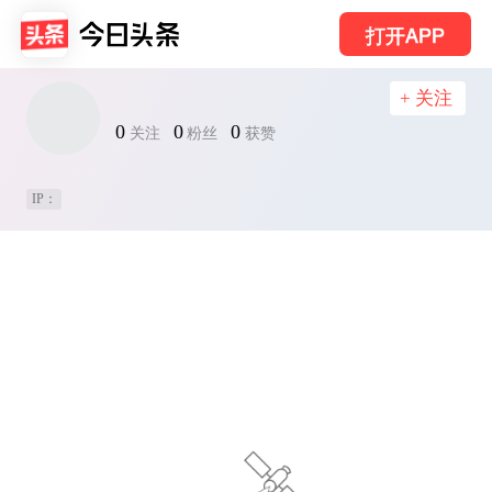
打开APP
+ 关注
0
0
0
关注
粉丝
获赞
IP：