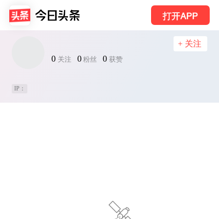
打开APP
+ 关注
0
0
0
关注
粉丝
获赞
IP：