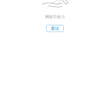
网络不给力
重试