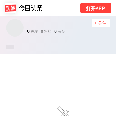
打开APP
+ 关注
0
0
0
关注
粉丝
获赞
IP：