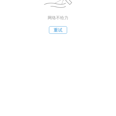
网络不给力
重试