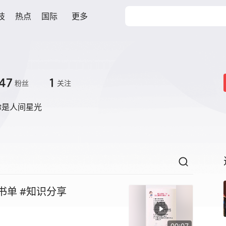
技
热点
国际
更多
47
1
粉丝
关注
你是人间星光
#书单 #知识分享
00:07