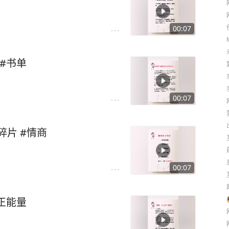
00:07
 #书单
00:07
碎片 #情商
00:07
#正能量