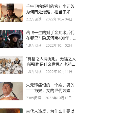
千牛卫啥级别的官？李元芳
为何四处炫耀，相当于如今
的什么职位？
2.2万
阅读
2022年10月04日
岳飞一生的对手金兀术后代
在哪里？隐居河南400年，
仍拒绝谈岳飞
1.9万
阅读
2022年10月02日
“有福之人两腿毛，无福之人
毛两腿”是什么意思？老祖宗
的观人术
1.3万
阅读
2022年10月11日
朱元璋痛恨的一个姓，男的
世世为奴，女的世代为娼，
后人不许改姓
7385
阅读
2022年10月12日
古代人造反，为什么非要以