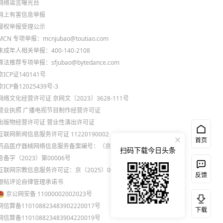
网络谣言曝光台
网上有害信息举报
侵权举报受理公示
MCN 专项举报：mcnjubao@toutiao.com
未成年人相关举报：400-140-2108
算法推荐专项举报：sfjubao@bytedance.com
京ICP证140141号
京ICP备12025439号-3
网络文化经营许可证 京网文〔2023〕3628-111号
营业执照
广播电视节目制作经营许可证
出版物经营许可证
营业性演出许可证
互联网新闻信息服务许可证 11220190002
首页
药品医疗器械网络信息服务备案编号：（京）网药械信
扫码下载今日头条
息备字（2023）第00006号
互联网宗教信息服务许可证：京（2025）0000021
反馈
跟帖评论自律管理承诺书
京公网安备 11000002002023号
网信算备110108823483902220017号
下载
网信算备110108823483904220019号