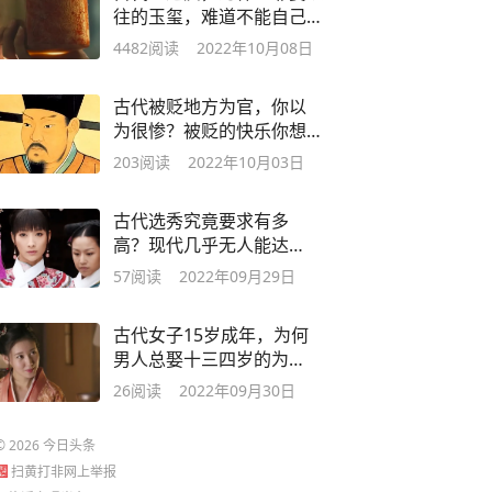
往的玉玺，难道不能自己重
新做一个吗？
4482
阅读
2022年10月08日
古代被贬地方为官，你以
为很惨？被贬的快乐你想
象不到
203
阅读
2022年10月03日
古代选秀究竟要求有多
高？现代几乎无人能达
标，你能闯到第几关
57
阅读
2022年09月29日
古代女子15岁成年，为何
男人总娶十三四岁的为
妻？原来有“猫腻”
26
阅读
2022年09月30日
©
2026
今日头条
扫黄打非网上举报