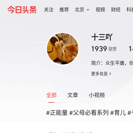
关注
推荐
北京
视频
财经
科
十三吖
1939
1
获赞
简介：
众生平庸，
更多信息
全部
文章
小视频
#正能量 #父母必看系列 #育儿 