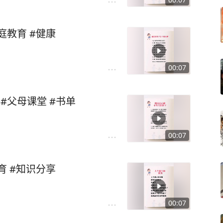
庭教育 #健康
00:07
 #父母课堂 #书单
00:07
育 #知识分享
00:07