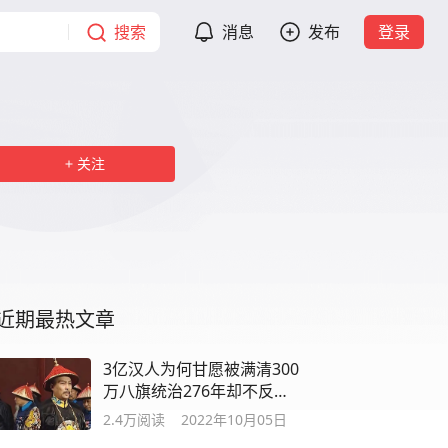
搜索
消息
发布
登录
关注
近期最热文章
3亿汉人为何甘愿被满清300
万八旗统治276年却不反
抗？有四个理由
2.4万
阅读
2022年10月05日