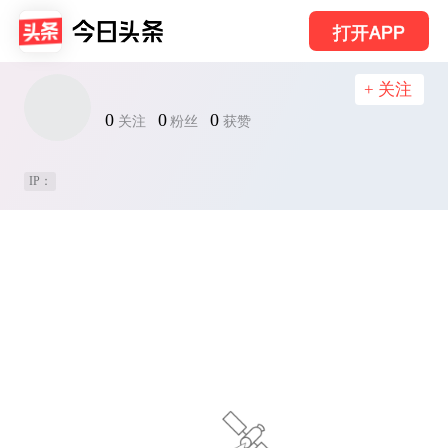
打开APP
+ 关注
0
0
0
关注
粉丝
获赞
IP：