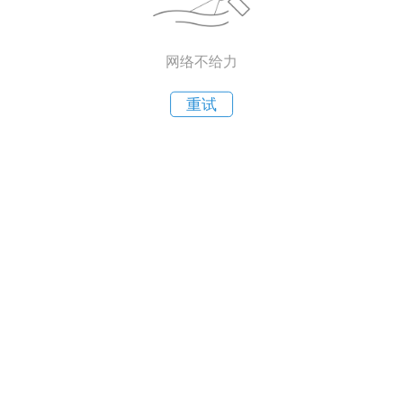
网络不给力
重试