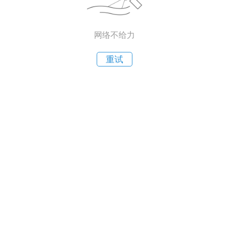
网络不给力
重试