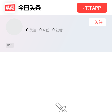
打开APP
+ 关注
0
0
0
关注
粉丝
获赞
IP：