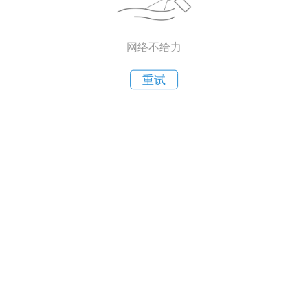
网络不给力
重试