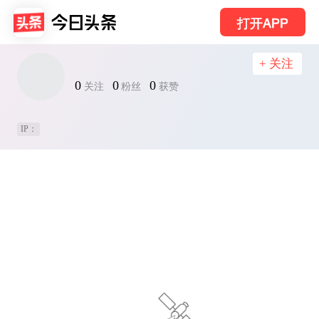
打开APP
+ 关注
0
0
0
关注
粉丝
获赞
IP：