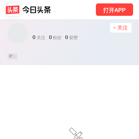
打开APP
+ 关注
0
0
0
关注
粉丝
获赞
IP：