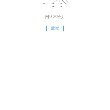
网络不给力
重试