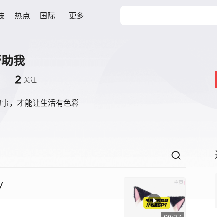
技
热点
国际
更多
帮助我
2
关注
的事，才能让生活有色彩
y
00:27