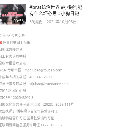
#brat统治世界 #小狗狗能
有什么坏心思 #小狗日记
00:56
39
播放
2024年10月08日
©
2026
今日头条
扫黄打非网上举报
网络谣言曝光台
网上有害信息举报
侵权举报受理公示
MCN 专项举报：mcnjubao@toutiao.com
未成年人相关举报：400-140-2108
算法推荐专项举报：sfjubao@bytedance.com
京ICP证140141号
京ICP备12025439号-3
网络文化经营许可证 京网文〔2023〕3628-111号
营业执照
广播电视节目制作经营许可证
出版物经营许可证
营业性演出许可证
互联网新闻信息服务许可证 11220190002