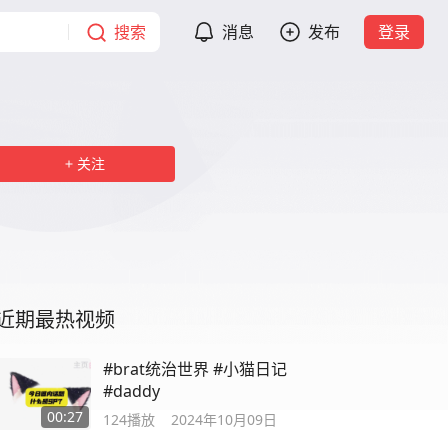
搜索
消息
发布
登录
关注
近期最热视频
#brat统治世界 #小猫日记
#daddy
00:27
124
播放
2024年10月09日