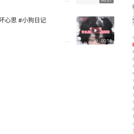
么坏心思 #小狗日记
00:56