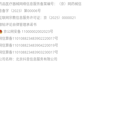
药品医疗器械网络信息服务备案编号：（京）网药械信
息备字（2023）第00006号
互联网宗教信息服务许可证：京（2025）0000021
跟帖评论自律管理承诺书
京公网安备 11000002002023号
网信算备110108823483902220017号
网信算备110108823483904220019号
网信算备110108823483903230017号
公司名称：北京抖音信息服务有限公司