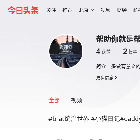
关注
推荐
北京
视频
财经
科
帮助你就是
4
2
获赞
粉丝
简介：
多做有意义
更多信息
全部
视频
#brat统治世界 #小猫日记#dadd