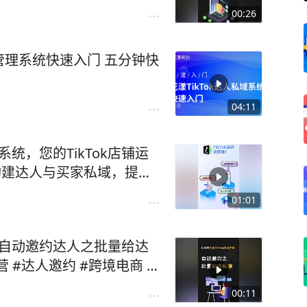
私域系统 #手机自动化
00:26
域管理系统快速入门 五分钟快
04:11
系统，您的TikTok店铺运
构建达人与买家私域，提高ti
iktok店铺 #花漾TKShop #
01:01
，自动邀约达人之批量给达
营 #达人邀约 #跨境电商 #
00:11