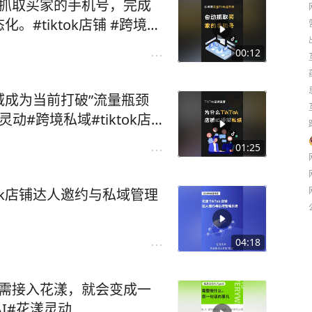
动抓取买家的手机号，完成
ktok店铺 #跨境私
跨境电商
00:12
私域成为当前打破”流量瓶颈
灵动#跨境私域#tiktok店
01:25
ok店铺达人邀约与私域管理
04:18
只需接入花漾，就会变成一
AI#花漾灵动