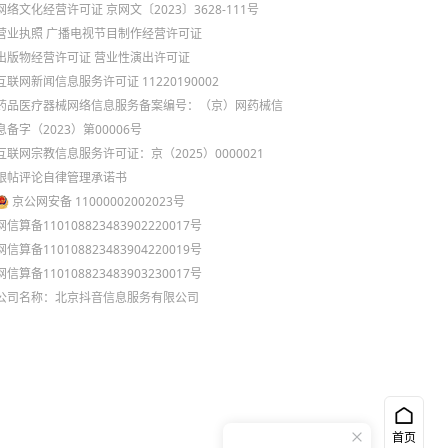
网络文化经营许可证 京网文〔2023〕3628-111号
营业执照
广播电视节目制作经营许可证
出版物经营许可证
营业性演出许可证
互联网新闻信息服务许可证 11220190002
药品医疗器械网络信息服务备案编号：（京）网药械信
息备字（2023）第00006号
互联网宗教信息服务许可证：京（2025）0000021
跟帖评论自律管理承诺书
京公网安备 11000002002023号
网信算备110108823483902220017号
网信算备110108823483904220019号
网信算备110108823483903230017号
公司名称：北京抖音信息服务有限公司
首页