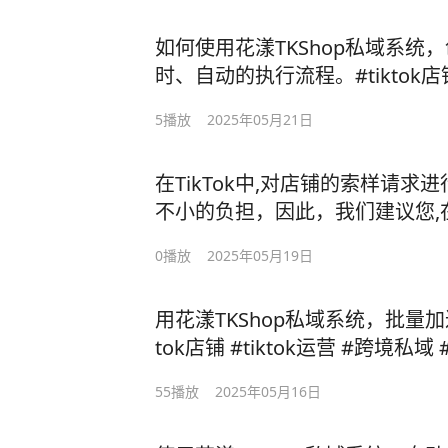
如何使用花漾TKShop私域系统
时、自动的执行流程。#tiktok
商 #花漾灵动 #花漾TKShop私
5
播放
2025年05月21日
在TikTok中,对店铺的索样请求
不小的负担，因此，我们建议您,在
量索样审批。通过审批策略，对于
0
播放
2025年05月19日
同意或拒绝，从而大幅提升工作效率。
人邀约 #达人索样审批 #花漾灵动 
用花漾TKShop私域系统，批量加
tok店铺 #tiktok运营 #跨境私
55
播放
2025年05月16日