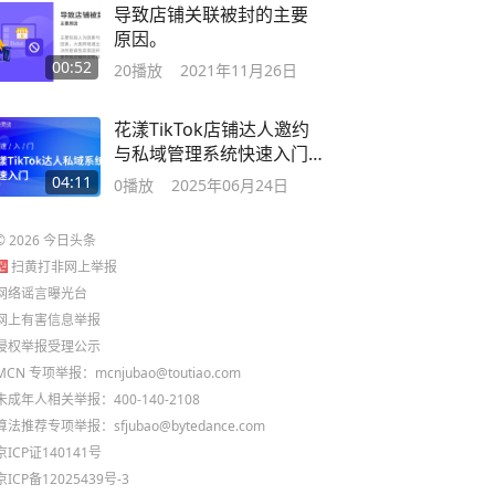
导致店铺关联被封的主要
原因。
00:52
20
播放
2021年11月26日
花漾TikTok店铺达人邀约
与私域管理系统快速入门
五分钟快速入门
04:11
0
播放
2025年06月24日
©
2026
今日头条
扫黄打非网上举报
网络谣言曝光台
网上有害信息举报
侵权举报受理公示
MCN 专项举报：mcnjubao@toutiao.com
未成年人相关举报：400-140-2108
算法推荐专项举报：sfjubao@bytedance.com
京ICP证140141号
京ICP备12025439号-3