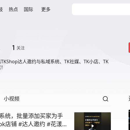
技
热点
国际
更多
1
丝
关注
TKShop达人邀约与私域系统、TK社媒、TK小店、TK
案！
小视频
域系统，批量添加买家为手
铺 #达人邀约 #花漾灵