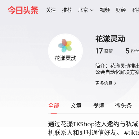
关注
推荐
北京
视频
财经
科
花漾灵动
17
5
获赞
粉
简介：
花漾灵动推出
公会自动化解决方
更多信息
全部
文章
视频
微头条
通过花漾TKShop达人邀约与私
机联系人和即时通信好友。 #tiktok店