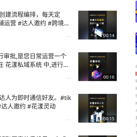
，创建流程编排，每天定
店铺运营 #达人邀约 #跨境电
域系统
00:14
进行审批,是您日常运营一个
 花漾私域系统 中,进行批
满足条件的达人索样,自动
00:16
#tiktok店铺运营 #达
#花漾TKShop私域系统
达人为即时通信好友。#tik
域 #达人邀约 #花漾灵动
00:15