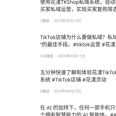
使用花漾TKShop私域系统，自
买家私域运营，实现买家复购常态化。#ti
域 #花漾灵动 #花漾TKShop #
2
播放
2025年05月14日
TikTok店铺为什么要做私域？
“的最佳手段。#tiktok运营 #花漾
铺#达人邀约
328
播放
2025年05月11日
五分钟快速了解和体验花漾TikT
系统 #TikTok店铺 #花漾灵动
0
播放
2025年04月23日
在 AI 的加持下，任何一部手机
个拥有智慧能力的 AI 智能体。#