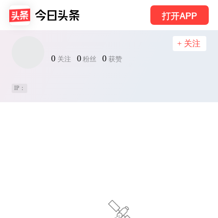
打开APP
+ 关注
0
0
0
关注
粉丝
获赞
IP：