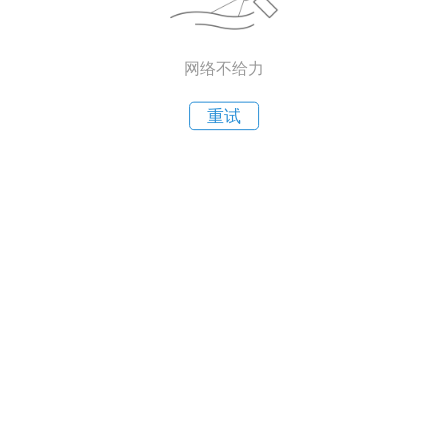
网络不给力
重试