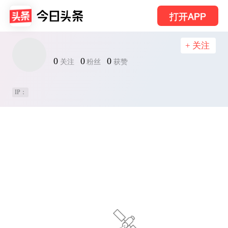
打开APP
+ 关注
0
0
0
关注
粉丝
获赞
IP：