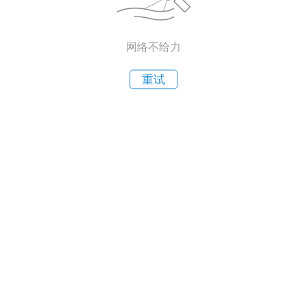
网络不给力
重试