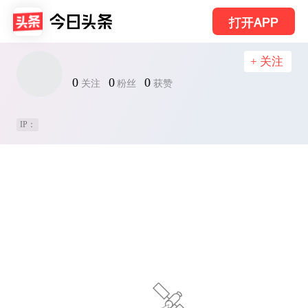
打开APP
+ 关注
0
0
0
关注
粉丝
获赞
IP：