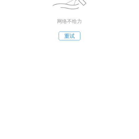
网络不给力
重试