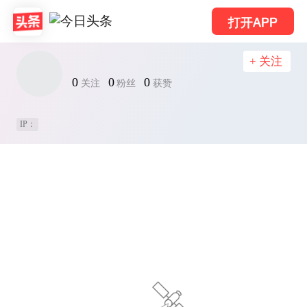
打开APP
+ 关注
0
0
0
关注
粉丝
获赞
IP：