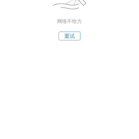
网络不给力
重试