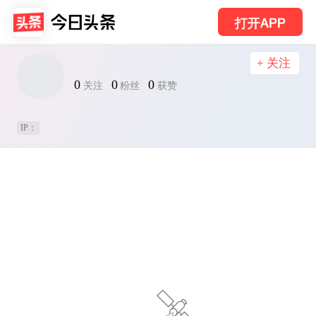
打开APP
+ 关注
0
0
0
关注
粉丝
获赞
IP：