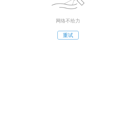
网络不给力
重试