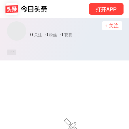
打开APP
+ 关注
0
0
0
关注
粉丝
获赞
IP：