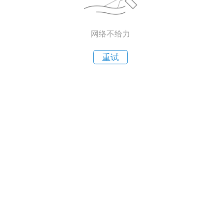
网络不给力
重试