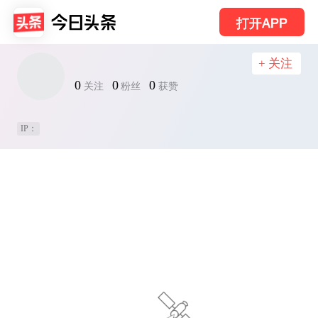
打开APP
+ 关注
0
0
0
关注
粉丝
获赞
IP：