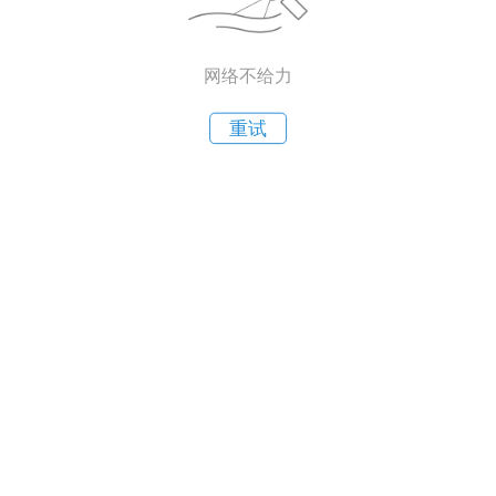
网络不给力
重试