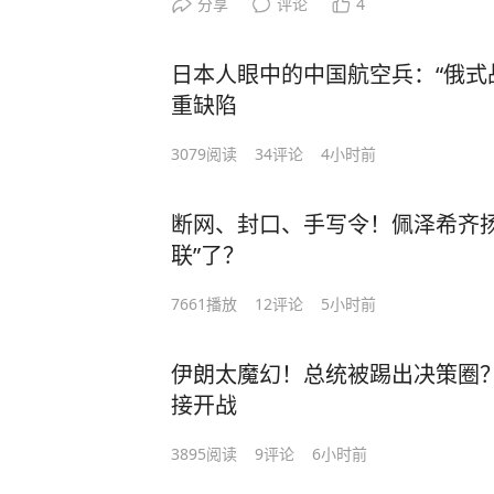
这也意味着，中国既不会因为挑衅而
这就有意思了。
分享
评论
4
也正因为如此，这次美国出手，我更
第一，摇摆州重要性
而广岛核爆81周年，高市早苗为何始
节奏的陷阱。
过去这几个月，特朗普的节奏一直是"
是不得不出手稳住日本。
美国总统支持率有很多版本。
去”的不是一句话，而是独立讲述历
从更大的地区格局来看，南海问题早
美以联手打伊朗，随后逼着伊朗坐到
为什么？因为日本不能倒。
全国平均支持率只能代表舆论。
日本人眼中的中国航空兵：“俄式
是战略自主。
题。近年来，美国持续强化在地区的
录，特朗普还放话"60天内达成最终
如果日元继续暴跌，日本金融市场可
但是美国真正决定中期选举的，是几
重缺陷
那我问你，如果今天高市早苗真的在
本、澳大利亚等盟友加强安全合作，
的行动"。到了6月，特朗普又在社交
可能出售更多海外资产，包括部分美
亚利桑那、佐治亚、威斯康星、宾夕
发生什么？
重要节点。在这样的背景下，菲律宾
朗10美分都拿不到"，一会儿又说"大
3079
阅读
34
评论
4小时前
经济会受到冲击，美国金融市场和整
这些州几乎决定着众议院席位，也决
答案其实并不复杂。今天的日本，安
放到更大的地缘政治框架下去理解。
尔木兹——给人的感觉是，美国赢了
担心的，从来不是日元跌了多少，而
如果这些地方全部出现负评价，就意
国提供“核保护伞”，驻日美军长期存
不过，国际政治终究还是要回到现实
可现实呢？伊朗用"不立即开放"这五
断网、封口、手写令！佩泽希齐扬
险。
和特朗普保持距离。
预算、强化军事能力，也离不开美国
够获得一时的国际关注，却难以真正
胜利"的包装纸撕了。
联”了？
说到底，美国救的不是日元，而是自
美国政治有一句话：总统输了民意，
一场本该属于历史的纪念活动，早已
宾来说，如果长期把双边分歧不断放
伊朗真正想传递的信号是：霍尔木兹
洲的重要支点。
因为他们首先要保住的是自己的席位
所以，高市早苗回避的，与其说是一
7661
播放
12
评论
5小时前
会影响两国互利合作和地区稳定。
了，它是一张牌。 一张美国必须认
更耐人寻味的是，这件事再次撕开了国
第二，年轻人与独立选民为什么一起
但真正值得思考的是，日本为什么越
我们不用管谁又在南海喊了多少口号
牌。导弹你可以拦，无人机你可以打
美国长期要求其他国家尊重市场规律
共和党的核心支持群体其实一直比较
这些年，广岛和长崎纪念活动越来越强
定重复动作！
黄金水道，它不是靠军事优势就能"
伊朗太魔幻！总统被踢出决策圈？
身利益时，它同样会毫不犹豫地下场。
真正决定胜负的是两类人。
吁和平、反对核武，这当然值得肯定
因为，菲律宾不断挑衅，目的是要把
道，谈的是技术、法律、安全、环境
接开战
危机期间多国联手稳定市场，再到如
第一类，年轻人。
爆发、是谁发动了战争、又是谁最终
中国的应对重点，则是在依法维权的
这等于在告诉全世界：今后霍尔木兹
市场，从来不是国际金融运行的全部
第二类，没有固定党派倾向的独立选
脉络却越来越少被放在一起讲述。
3895
阅读
9
评论
6小时前
可控范围内，不让个别海上事件演变
定。
力、金融工具和规则制定权。
偏偏这两类，也是目前对特朗普意见
历史没有改变，改变的是讲述历史的