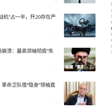
退让，也不会轻易落入被人带
愿意理解为：这不是突然良心发现去救日本，而
终不提谁炸的？日本真正”失
我压你、你让步"。2月28日
史的勇气，是完整的历史记忆，
已不仅仅是中菲之间的双边问
谈判桌前，签了和平谅解备忘
战机”占一半，歼20存在严
军事存在，推动与菲律宾、日
协议，否则采取让他们不高兴
能出现更大波动，日本为了稳定本国市场，甚至
个摇摆州。
纪念仪式上公开点名美国，会
南海逐渐成为大国战略竞争的
媒体上连发帖子，一会儿说"伊
国国债回笼资金。一旦这种情况发生，不仅日本
法尼亚……
的一些海上动作，自然也会被
约700艘船正源源不断驶出"霍
个亚洲金融体系也可能受到连锁影响。美国真正
定着参议院控制权。
全体系高度依赖美日同盟，美
，海峡开了，伊朗服软了。
是自己在亚洲最重要的盟友不能出现系统性风
味着共和党议员将不得不开始
在，日本近年来不断增加防卫
利益。频繁制造摩擦，也许能
个字，轻轻巧巧就把这层"美国
崩溃：最高领袖彻底“失
支持。在这样的现实背景下，
改善地区安全环境。对于菲律
己苦心经营多年的盟友体系，更是美元体系在亚
议员先跑。
无法脱离现实政治。
大，不仅会增加误判风险，也
海峡早就不是一条单纯的航道
。
段历史，不如说是一种现实。
05:24
真面对、却又没法用炸弹解决的
际金融的一层”滤镜”。
流失
来越少提美国？
，就想办法打断他们挑衅的固
，可一条卡着全球能源脖子的
，反对人为干预汇率，但当市场走势开始损害自
稳定。
调“核爆受害者”的身份，呼
炸开"的。伊朗和阿曼谈新航
革命卫队借“隐身”领袖直
从1985年的《广场协议》，到2008年国际金融
。但与此同时，关于战争为何
南海塑造成长期国际热点；而
一整套海上交通管制机制——
今出手稳定日元，都说明了一个现实：所谓自由
投下原子弹，这些完整的历史
同时，坚持把局势控制在可管
怎么过船，规则得由沿岸国来
逻辑。平稳时期谈市场，关键时刻拼的是国家实
民。
成更大范围的地区冲突。
最大的群体。
方式。