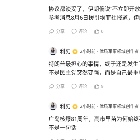
面。
币政策，美日之间巨大的利差，让日元
为什么菲律宾要这样做？原因并不复
协议都谈妥了，伊朗偏说“不立即开放
多年甚至接近四十年来的新低。表面
一方面，菲律宾希望不断强化所谓”受
参考消息8月6日援引埃菲社报道，伊
重。日本能源、粮食、芯片等大量依
问题持续维持在国际热点位置，以争
布：伊朗和阿曼已经就一条途经霍尔
瘪，企业成本越高，政府承受的政治
分享
评论
6
另一方面，通过持续制造事件，也是
致，联合声明正在起草的最后阶段。
问题来了，美国难道不知道这一切吗
应对方式，试图寻找可以借题发挥的
埃紧接着补了一句关键的话——伊阿
甚至可以说，日本这些年承受的很多
利刃
2小时前
·
优质军事领域创作者
但问题在于，这种策略并不能真正改
不会让霍尔木兹海峡立即重新开放。
率吸走全球资金，美元越来越强，而
中国在南海的维权执法越来越成熟，
源在美国和以色列对伊朗发动的军事
此同时，日本还不断提高防卫预算，
特朗普最担心的事情，终于还是发生
置能力不断完善。面对挑衅，中方始
要美国对伊朗船只和港口的封锁还在
购美国F-35战斗机、“战斧”巡航
不是民主党突然变强，而是自己最重要
持克制，避免局势失控。近年来，无
胁性"动作不停，霍尔木兹就不能算
分最终又流进了美国军工企业的口袋
最新民调显示，在亚利桑那、宾夕法
分享
评论
9
因为一时情绪升级事态，而是坚持依
就这一个"立即"，信息量比整篇新闻
不仅如此，日本还是美国国债的重要
乎所有决定中期选举胜负的关键州，
种稳定性本身，就是一种战略定力。
你想啊，如果伊朗真想一条道走到黑
一。长期以来，日本资本不断流向美
18至34岁年轻选民中，高达72%
事实上，中国外交部近期的表态也始
果它打算让步，趁着和阿曼谈妥新航
利刃
2小时前
·
优质军事领域创作者
利率红利的时候，日本却在承受资本
立选民也正在加速流失。
及其附近海域拥有无可争辩的主权，
里子都有了。可它偏不。它选了最微
所以，在我看来，美国这些年几乎把
很多人觉得，一次民调说明不了什么
广岛核爆81周年，高市早苗为何始终
同时，中方始终主张通过对话协商妥
放"。翻译过来就是：航道我们可以
元强势的冲击；安全上，日本不断增
但真正的问题不是数字，而是流失的
不是一句话
侵犯中国领土主权和海洋权益的行为
么时候真正放开，得看你美国的表现
国金融市场。美国享受了强美元带来
四重危险正在决定特朗普的生死
81年前的今天，日本广岛气温特别