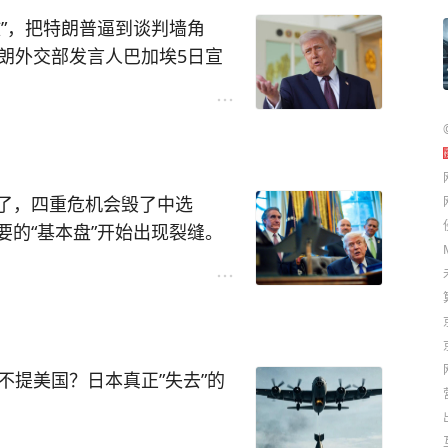
一路走弱。从2022年以来，日元一度跌至三十
杂。
”，把特朗普逼到谈判墙角
上看，日本出口企业受益了，但代价却越来越沉
胁迫者”的国际形象，把南海
朗外交部发言人巴加埃5日宣
赖进口，汇率越跌，进口越贵，老百姓的钱包越
取更多外部政治和安全支持。
木兹海峡的新航道达成了一
压力也越来越大。
在不断测试中国的执法边界和
听着像个好消息对吧？但巴加
？当然知道。
新空间。
之间可能达成的协议，本身并
压力，本身就与美国的政策密切相关。美国高利
变南海的客观现实。
他说得很直白：海峡关闭，根
日本却不得不承受日元持续贬值带来的代价。与
海警力量、执法机制和现场处
行动及其引发的安全后果；只
计划将防卫开支提升至GDP约2%的水平，大量采
了，四重危机会毁了中选
终坚持依法维权，同时强调保
，只要美方那些"侵略性和威
导弹等装备。换句话说，日本增加的军费，很大一部
的“基本盘”开始出现裂缝。
论面对何种情况，中方都没有
商业航行的安全通道。
。
尼亚、威斯康星、佐治亚等几
法、专业、规范开展执法，这
都大。
海外持有者，也是美国最大的海外投资来源国之
特朗普支持率已经全面转负，
，它直接说"不开"就完了；如
国，为美国金融市场提供流动性。当美元享受高
不认可其执政表现。与此同时，独
终保持一致：中方对南海诸岛
道的机会顺势宣布复航，面子
外流、货币贬值和进口通胀的多重压力。
中国海警依法开展维权执法；
妙的那句话——"不立即开
日本的价值利用到了极致：金融上，日本承受美
。
不提美国？日本真正”失去”的
善管控分歧，但绝不接受任何
谈，新航线可以划，但海峡什
加军费采购美国武器；资本上，日本长期支持美
人是谁。
。
。
的红利，而日本却承担了更多成本。
高，因为美国投下两颗原子弹，