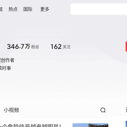
技
热点
国际
更多
346.7
162
万
粉丝
关注
域创作者
时事

小视频
一个危险信号越来越明显！