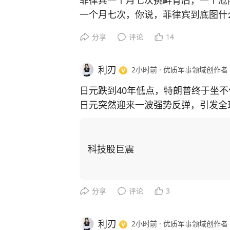
菲律宾一个月七次挑衅背后，一个危
一个月七次，你说，菲律宾到底图什
短短一个月，连续七次在南海挑起事
分享
评论
14
轮番上演对峙。每一次，中国海警依
最终都没能达到预期目的。按理说，
利刃
2小时前
·
优质军事领域创作者
敛，但现实却恰恰相反——动作越来
如果只把这些事件理解为菲律宾想争
日元跌到40年低点，特朗普终于坐不
了。
日元突然迎来一波强势反弹，引发全
菲律宾真正想争的，或许从来都不是
年来低位后，美国和日本联手投入数
论、地区影响力，以及背后盟友持续
点。对于普通人来说，这意味着去日
仔细观察最近这一轮南海局势，会发
国际金融市场来说，这释放出的信号
科技股巨震
海上行动之后，菲律宾都会第一时间
一个一直高举”市场决定汇率”旗帜的
西方媒体迅速跟进报道，美国及部分
真的是为了帮日本吗？
已经形成了一套固定的节奏——海上
很多人第一反应是，特朗普与日本首
分享
评论
3
交持续发酵，把一场执法事件不断推
把。但如果真这么理解，就把国际政
也就是说，真正的”战场”，已经不仅
过去几年，美国持续维持高利率，全
利刃
2小时前
·
优质军事领域创作者