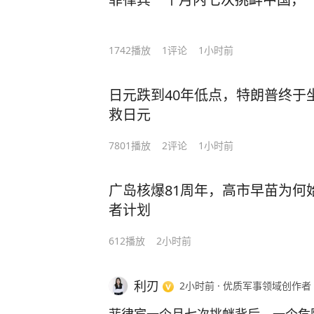
1742
播放
1
评论
1小时前
日元跌到40年低点，特朗普终于
救日元
7801
播放
2
评论
1小时前
广岛核爆81周年，高市早苗为何
者计划
612
播放
2小时前
利刃
2小时前
·
优质军事领域创作者