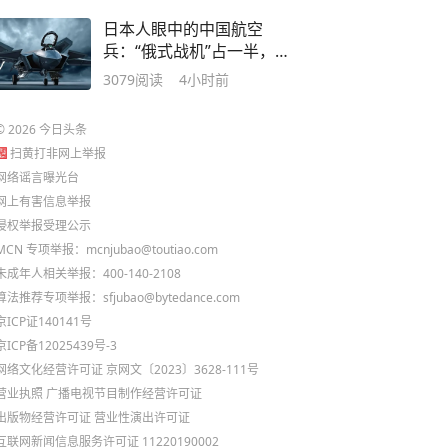
日本人眼中的中国航空
兵：“俄式战机”占一半，歼
20存在严重缺陷
3079
阅读
4小时前
©
2026
今日头条
扫黄打非网上举报
网络谣言曝光台
网上有害信息举报
侵权举报受理公示
MCN 专项举报：mcnjubao@toutiao.com
未成年人相关举报：400-140-2108
算法推荐专项举报：sfjubao@bytedance.com
京ICP证140141号
京ICP备12025439号-3
网络文化经营许可证 京网文〔2023〕3628-111号
营业执照
广播电视节目制作经营许可证
出版物经营许可证
营业性演出许可证
互联网新闻信息服务许可证 11220190002