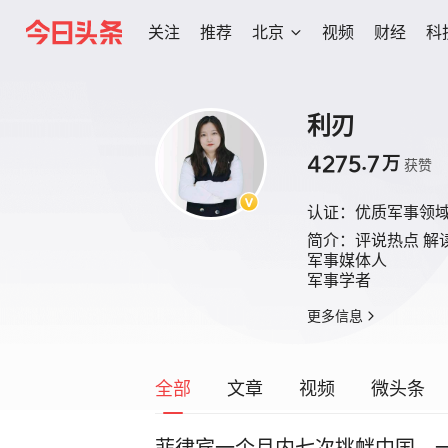
关注
推荐
北京
视频
财经
科
利刃
4275.7
万
获赞
认证：
优质军事领
简介：
评说热点 解读
军事媒体人

军事学者
更多信息
全部
文章
视频
微头条
菲律宾一个月内七次挑衅中国，