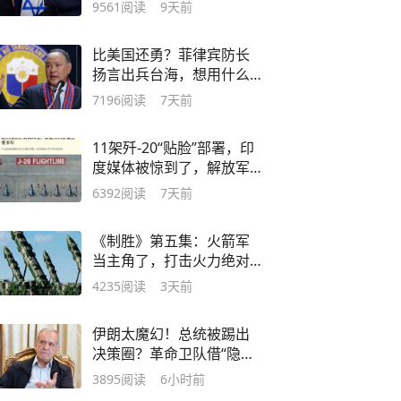
普，中方早有预警
9561
阅读
9天前
比美国还勇？菲律宾防长
扬言出兵台海，想用什么
武器挑战解放军？
7196
阅读
7天前
11架歼-20“贴脸”部署，印
度媒体被惊到了，解放军
竟如此自信？
6392
阅读
7天前
《制胜》第五集：火箭军
当主角了，打击火力绝对
是世界第一！
4235
阅读
3天前
伊朗太魔幻！总统被踢出
决策圈？革命卫队借“隐身”
领袖直接开战
3895
阅读
6小时前