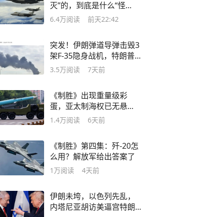
灭”的，到底是什么“怪
物”？
6.4万
阅读
前天22:42
突发！伊朗弹道导弹击毁3
架F-35隐身战机，特朗普
又要开骂了
3.5万
阅读
7天前
《制胜》出现重量级彩
蛋，亚太制海权已无悬
念，美军要绝望了
1.4万
阅读
6天前
《制胜》第四集：歼-20怎
么用？解放军给出答案了
1万
阅读
4天前
伊朗未垮，以色列先乱，
内塔尼亚胡访美逼宫特朗