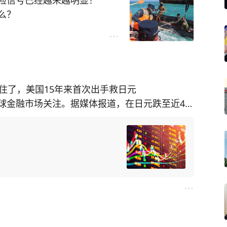
险信号已经越来越明显！
么？
端，仁爱礁、黄岩岛方向几乎
法采取维权执法措施，菲律宾
屡屡碰壁之后，应该有所收
越密，节奏越来越快。
一块礁石，那就把问题看简单
住了，美国15年来首次出手救日元
球金融市场关注。据媒体报道，在日元跌至近40
一块礁、一片海，而是国际舆
百亿美元干预汇市，推动日元升至近三个月高
的战略支持。
本旅游、购物可能不再像之前那么便宜；但对于
现一个明显规律：几乎每一次
远比汇率波动本身更值得玩味。
发布现场视频、召开记者会，
美国，为什么会时隔15年再次出手干预日元？它
盟友随后发声支持。整个过程
制造摩擦、媒体放大传播、外
相高市早苗关系不错，所以美国愿意拉盟友一
向国际舆论场。
治想得太简单了。
仅在海上，而是在国际叙事层
球资本疯狂流向美元，日本却长期坚持超宽松货