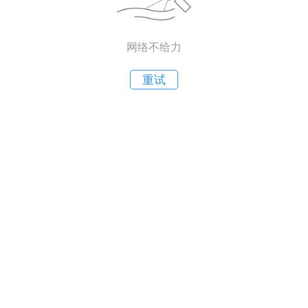
网络不给力
重试