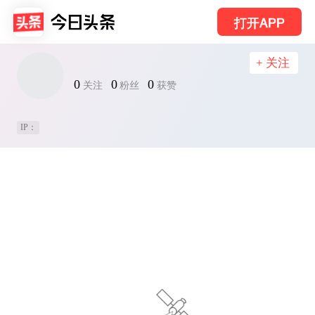
打开APP
+ 关注
0
0
0
关注
粉丝
获赞
IP：