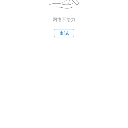
网络不给力
重试