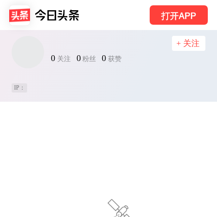
打开APP
+ 关注
0
0
0
关注
粉丝
获赞
IP：