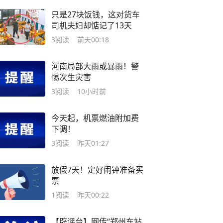
只是27块饭钱，这对货车
司机夫妇却惦记了13天
3
阅读
前天00:18
河南局部大雨或暴雨！警
惕次生灾害
3
阅读
10小时前
今天起，机票燃油附加费
下调！
3
阅读
昨天01:27
放假7天！定好闹钟准备买
票
1
阅读
昨天00:22
【辟谣台】网传“郑州东站