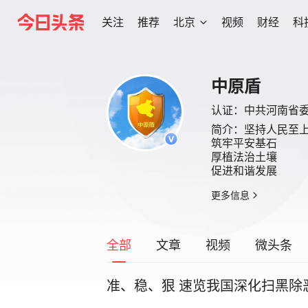
关注
推荐
北京
视频
财经
科
中原盾
认证：
中共河南省
简介：
坚持人民至上
筑牢平安基石

厚植法治土壤

促进和谐发展
更多信息
全部
文章
视频
微头条
准、稳、狠 速览我国深化