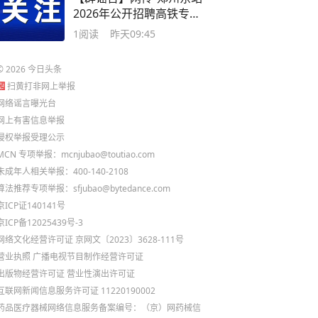
2026年公开招聘高铁专职
乘务员”为不实信息
1
阅读
昨天09:45
©
2026
今日头条
扫黄打非网上举报
网络谣言曝光台
网上有害信息举报
侵权举报受理公示
MCN 专项举报：mcnjubao@toutiao.com
未成年人相关举报：400-140-2108
算法推荐专项举报：sfjubao@bytedance.com
京ICP证140141号
京ICP备12025439号-3
网络文化经营许可证 京网文〔2023〕3628-111号
营业执照
广播电视节目制作经营许可证
出版物经营许可证
营业性演出许可证
互联网新闻信息服务许可证 11220190002
药品医疗器械网络信息服务备案编号：（京）网药械信