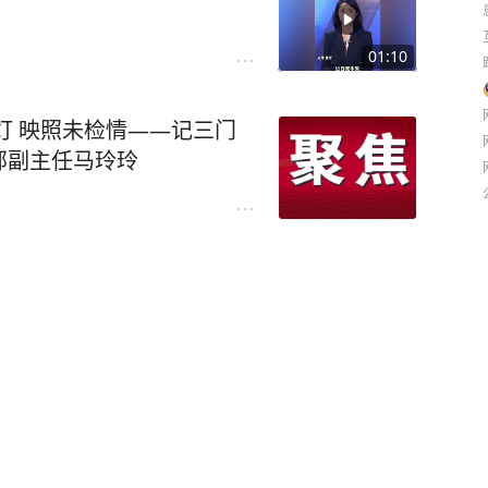
01:10
灯 映照未检情——记三门
部副主任马玲玲