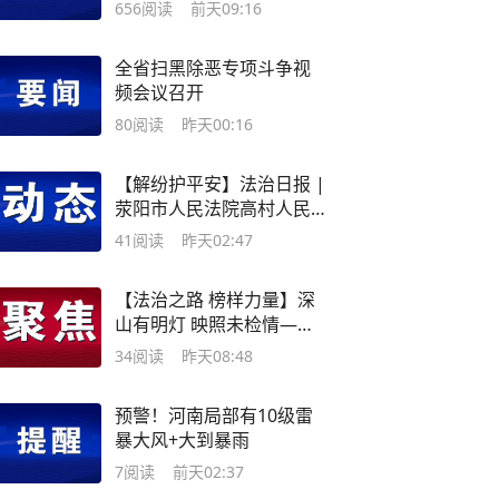
656
阅读
前天09:16
全省扫黑除恶专项斗争视
频会议召开
80
阅读
昨天00:16
【解纷护平安】法治日报 |
荥阳市人民法院高村人民
法庭：“石榴籽”聚合力 “同
41
阅读
昨天02:47
心圆”化纠纷
【法治之路 榜样力量】深
山有明灯 映照未检情——
记三门峡市卢氏县人民检
34
阅读
昨天08:48
察院第三检察部副主任马
玲玲
预警！河南局部有10级雷
暴大风+大到暴雨
7
阅读
前天02:37