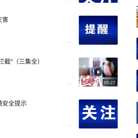
灾害
拦截”（三集全）
05:27
通安全提示