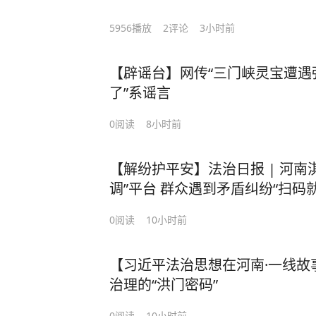
5956
播放
2
评论
3小时前
【辟谣台】网传“三门峡灵宝遭遇
了”系谣言
0
阅读
8小时前
【解纷护平安】法治日报 | 河南
调”平台 群众遇到矛盾纠纷“扫码
0
阅读
10小时前
【习近平法治思想在河南·一线故
治理的“洪门密码”
0
阅读
10小时前