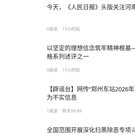
今天，《人民日报》头版关注河
0
阅读
15小时前
以坚定的理想信念筑牢精神根基
格系列述评之一
0
阅读
17小时前
【辟谣台】网传“郑州东站2026
为不实信息
1
阅读
昨天09:45
全国范围开展深化扫黑除恶专项斗