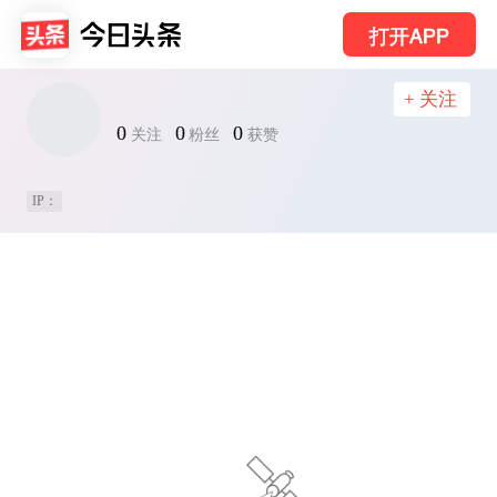
打开APP
+ 关注
0
0
0
关注
粉丝
获赞
IP：