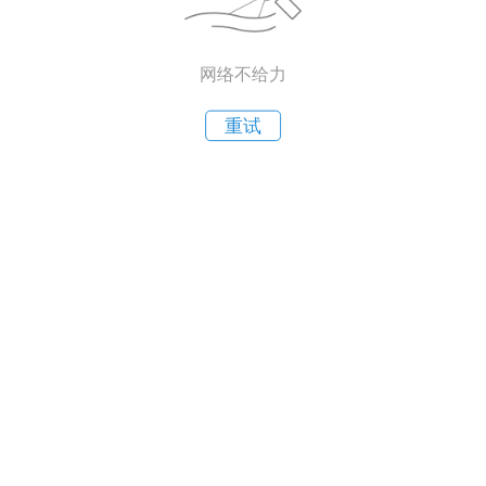
网络不给力
重试