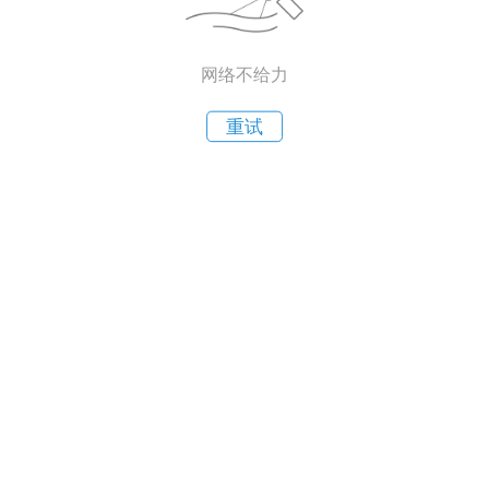
网络不给力
重试