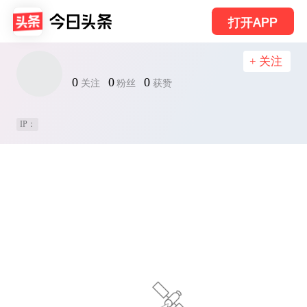
打开APP
+ 关注
0
0
0
关注
粉丝
获赞
IP：