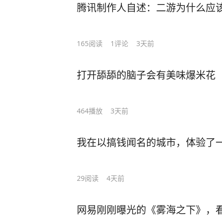
腾讯制作人自述：二游为什么应该学
165
阅读
1
评论
3天前
打开舔舔的脑子会有美味爆米花
464
播放
3天前
我在以搞钱闻名的城市，体验了一
29
阅读
4天前
网易刚刚曝光的《雾海之下》，