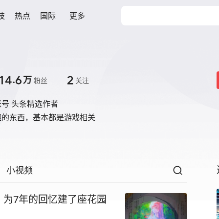
技
热点
国际
更多
14.6
2
万
粉丝
关注
号 头条精选作者
趣的东西，基本都是游戏相关
小视频
，为7年的回忆建了座花园