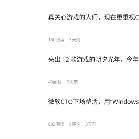
真关心游戏的人们，现在更重视Chi
160
阅读
3天前
亮出 12 款游戏的朝夕光年，今年
43
阅读
3天前
微软CTO下场整活，用“Window
883
阅读
8
评论
3天前