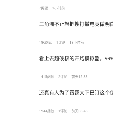
2
阅读
1小时前
三角洲不止想把搜打撤电竞做明
186
阅读
1
评论
19小时前
看上去超硬核的开炮模拟器，99
1415
阅读
2
评论
前天15:33
还真有人为了雷霆大下巴订这个
1544
播放
1
评论
前天08:48