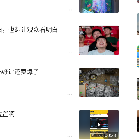
白，也想让观众看明白
%好评还卖爆了
位置啊
00:23