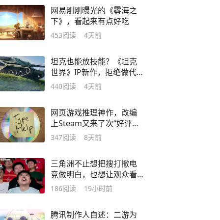
网易刚刚曝光的《雾海之
下》，看起来有点好吃
453
阅读
4天前
坦克也能放技能？《坦克
世界》IP新作，拒绝做代
餐
440
阅读
4天前
网页游戏推理神作，改编
上Steam又来了次“好评如
潮”？
347
阅读
8天前
三角洲不止想把搜打撤电
竞做明白，也想让观众看
明白
186
阅读
19小时前
腾讯制作人自述：二游为