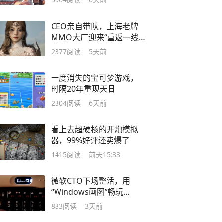
CEO亲自带队，上海老牌
MMO大厂迎来“重返一线”
的机会
2377
阅读
5天前
一度消失的宝可梦游戏，
时隔20年重现天日
2304
阅读
6天前
看上去超硬核的开炮模拟
器，99%好评还卖爆了
1415
阅读
前天15:33
微软CTO下场整活，用
“Windows画图”畅玩
DOOM
883
阅读
3天前