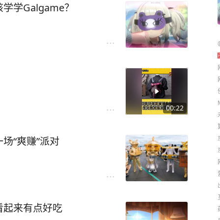
学Galgame？
00:22
场“爽赚”派对
看起来有点好吃