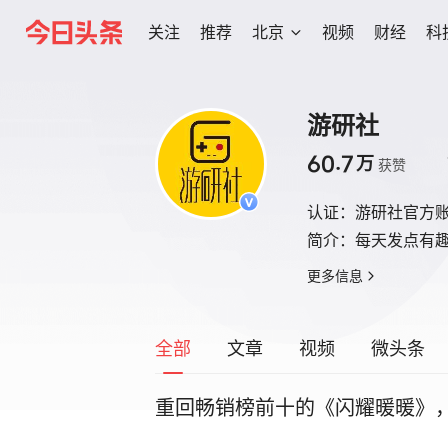
关注
推荐
北京
视频
财经
科
游研社
60.7
万
获赞
认证：
游研社官方账
简介：
每天发点有
更多信息
全部
文章
视频
微头条
重回畅销榜前十的《闪耀暖暖》