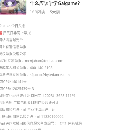
什么应该学学Galgame？
165
阅读
3天前
©
2026
今日头条
扫黄打非网上举报
网络谣言曝光台
网上有害信息举报
侵权举报受理公示
MCN 专项举报：mcnjubao@toutiao.com
未成年人相关举报：400-140-2108
算法推荐专项举报：sfjubao@bytedance.com
京ICP证140141号
京ICP备12025439号-3
网络文化经营许可证 京网文〔2023〕3628-111号
营业执照
广播电视节目制作经营许可证
出版物经营许可证
营业性演出许可证
互联网新闻信息服务许可证 11220190002
药品医疗器械网络信息服务备案编号：（京）网药械信