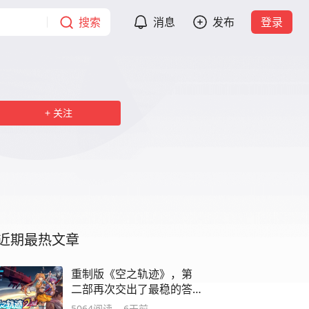
搜索
消息
发布
登录
关注
近期最热文章
重制版《空之轨迹》，第
二部再次交出了最稳的答
卷
5064
阅读
6天前