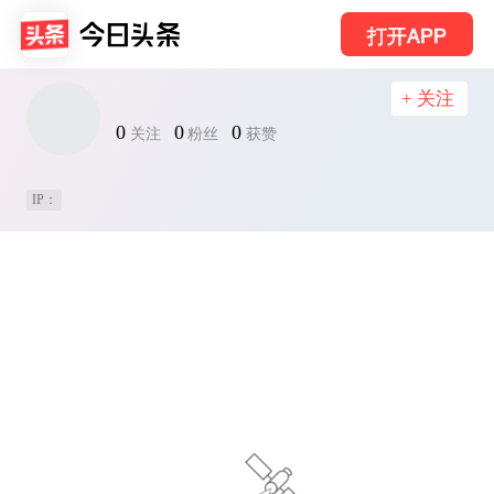
打开APP
+ 关注
0
0
0
关注
粉丝
获赞
IP：