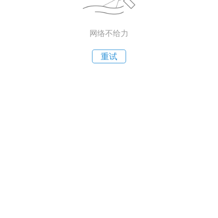
网络不给力
重试