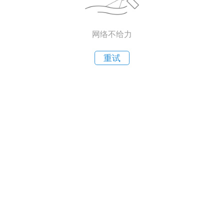
网络不给力
重试