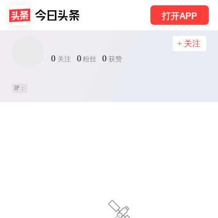
打开APP
+ 关注
0
0
0
关注
粉丝
获赞
IP：