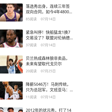
落选秀出身，连续三年签
双向合同，如今4年4800万
续约，熬出头了
85
阅读
07月14日
紧急叫停！快船猛龙1换7
交易没了？联盟对伦纳德
的调查尚未结束
37
阅读
07月14日
贝兰热成森林狼非卖品，
未来有望取代戈贝尔
20
阅读
07月25日
降薪5046万！马刺传统，
只为总冠军，文班亚马：
不惜一切代价
11
阅读
07月14日
2012年的状元秀，打了14