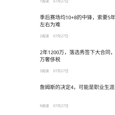
1
阅读
07月27日
季后赛场均10+8的中锋，索要5年
左右为难
2
阅读
07月27日
2年1200万，落选秀签下大合同
万奢侈税
3
阅读
07月27日
詹姆斯的决定4，可能是职业生
9
阅读
07月27日