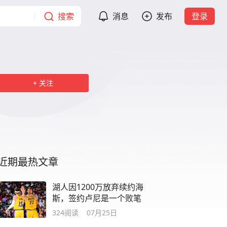
搜索
消息
发布
登录
关注
近期最热文章
湖人因1200万放弃续约海
斯，签约卢尼是一个败笔
324
阅读
07月25日