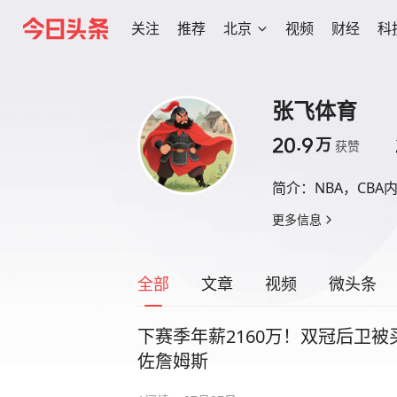
关注
推荐
北京
视频
财经
科
张飞体育
20.9
万
获赞
简介：
NBA，CBA
更多信息
全部
文章
视频
微头条
下赛季年薪2160万！双冠后卫被
佐詹姆斯