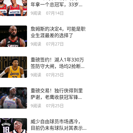
年拿一个总冠军，33岁寻
求4年2.75亿顶薪
9
阅读
07月14日
詹姆斯的决定4，可能是职
业生涯最差的选择了
9
阅读
07月27日
重磅签约！湖人1年330万
签防守大闸，场均2抢断，
曾入选最佳防阵
9
阅读
07月25日
重磅交易！独行侠得到里
萨谢，老鹰收获冠军锋
线，曾入选最佳防阵
9
阅读
07月25日
威少自由球员市场遇冷，
目前仍未有球队对其表示