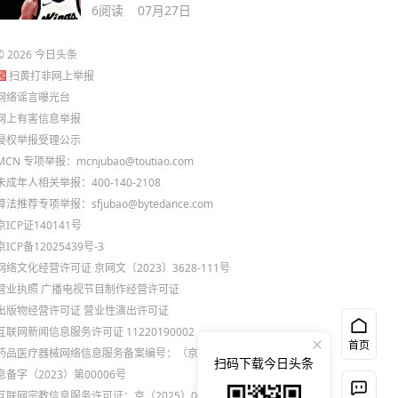
出兴趣
6
阅读
07月27日
©
2026
今日头条
扫黄打非网上举报
网络谣言曝光台
网上有害信息举报
侵权举报受理公示
MCN 专项举报：mcnjubao@toutiao.com
未成年人相关举报：400-140-2108
算法推荐专项举报：sfjubao@bytedance.com
京ICP证140141号
京ICP备12025439号-3
网络文化经营许可证 京网文〔2023〕3628-111号
营业执照
广播电视节目制作经营许可证
出版物经营许可证
营业性演出许可证
互联网新闻信息服务许可证 11220190002
首页
药品医疗器械网络信息服务备案编号：（京）网药械信
扫码下载今日头条
息备字（2023）第00006号
互联网宗教信息服务许可证：京（2025）0000021