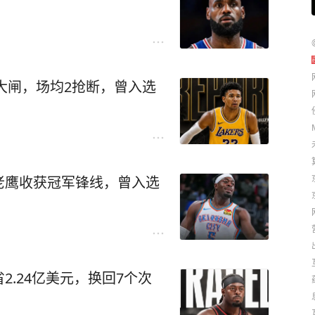
守大闸，场均2抢断，曾入选
老鹰收获冠军锋线，曾入选
.24亿美元，换回7个次