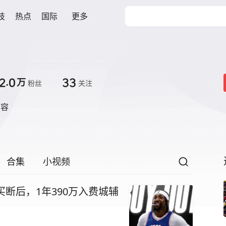
技
热点
国际
更多
2.0
33
万
粉丝
关注
内容
合集
小视频
买断后，1年390万入费城辅