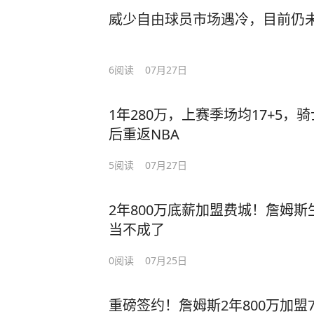
威少自由球员市场遇冷，目前仍
6
阅读
07月27日
1年280万，上赛季场均17+5
后重返NBA
5
阅读
07月27日
2年800万底薪加盟费城！詹姆
当不成了
0
阅读
07月25日
重磅签约！詹姆斯2年800万加盟