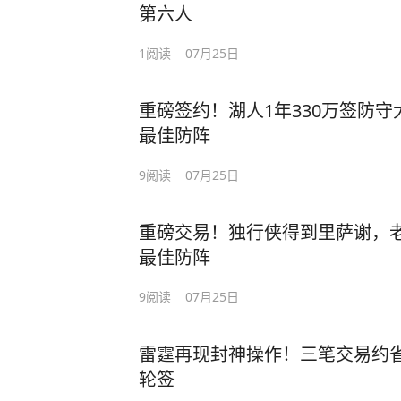
第六人
1
阅读
07月25日
重磅签约！湖人1年330万签防
最佳防阵
9
阅读
07月25日
重磅交易！独行侠得到里萨谢，
最佳防阵
9
阅读
07月25日
雷霆再现封神操作！三笔交易约省2
轮签