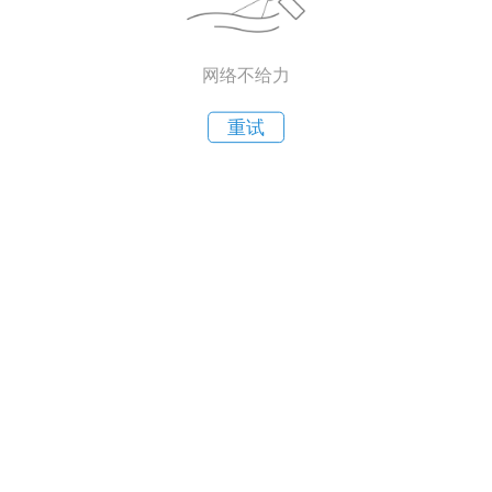
网络不给力
重试