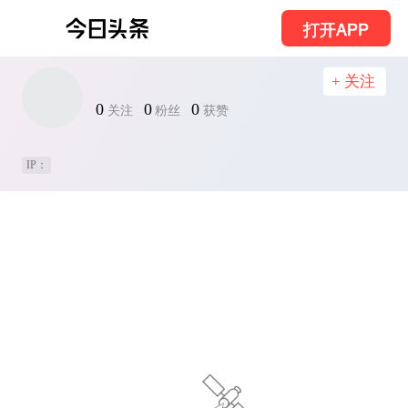
打开APP
+ 关注
0
0
0
关注
粉丝
获赞
IP：