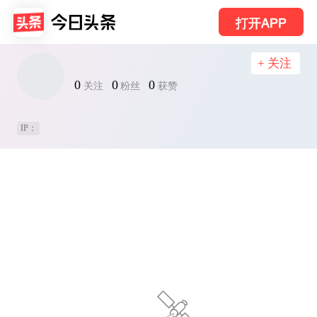
打开APP
+ 关注
0
0
0
关注
粉丝
获赞
IP：