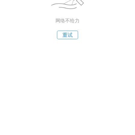
网络不给力
重试