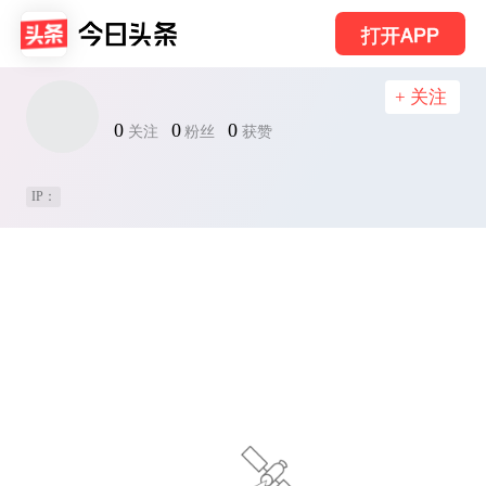
打开APP
+ 关注
0
0
0
关注
粉丝
获赞
IP：