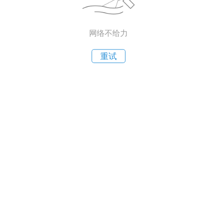
网络不给力
重试