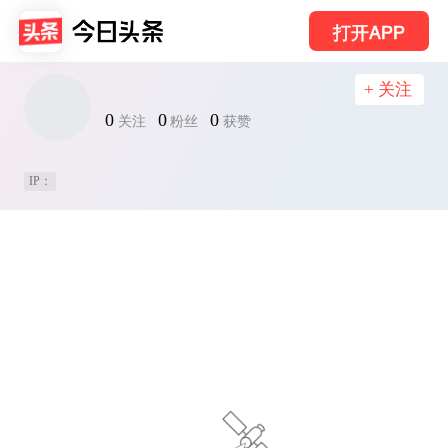
打开APP
+ 关注
0
0
0
关注
粉丝
获赞
IP：