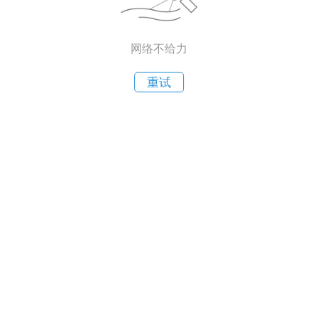
网络不给力
重试