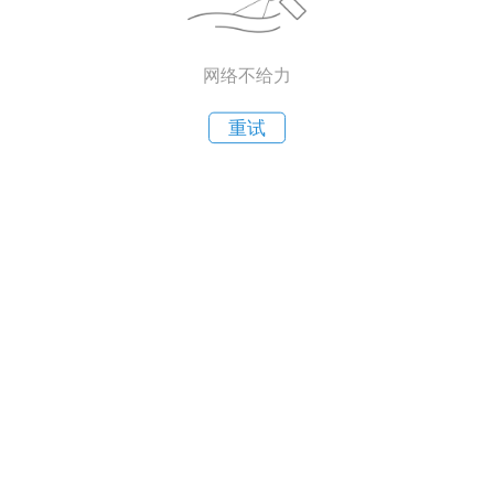
网络不给力
重试