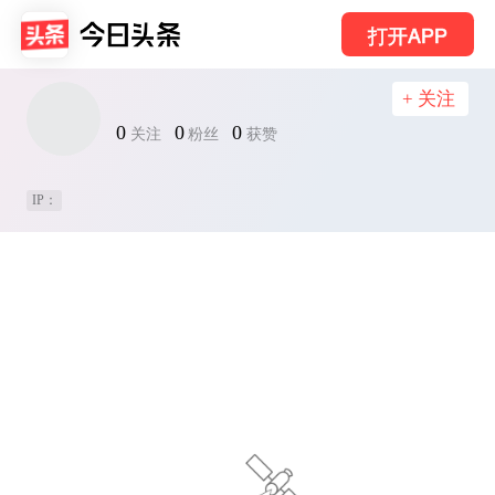
打开APP
+ 关注
0
0
0
关注
粉丝
获赞
IP：