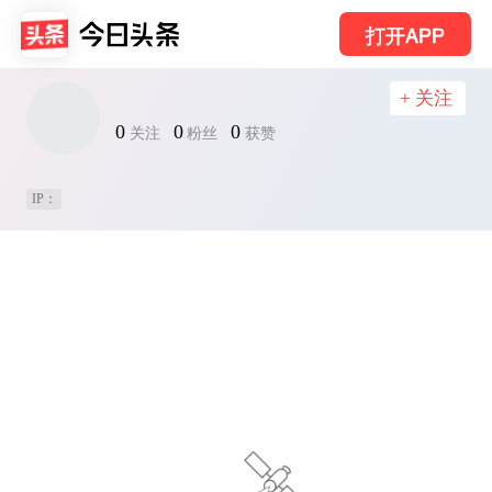
打开APP
+ 关注
0
0
0
关注
粉丝
获赞
IP：