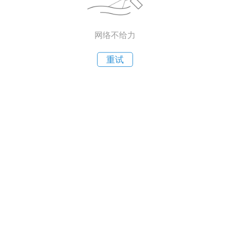
网络不给力
重试