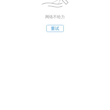
网络不给力
重试