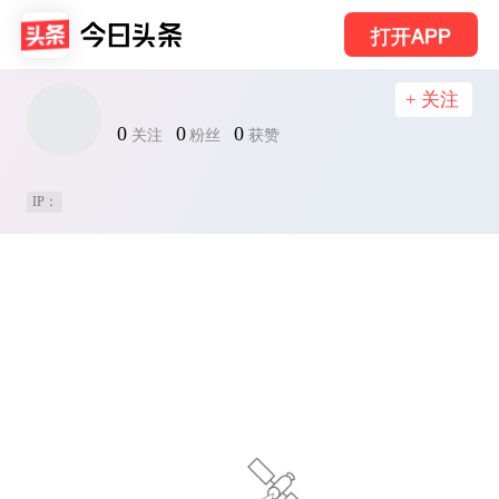
打开APP
+ 关注
0
0
0
关注
粉丝
获赞
IP：