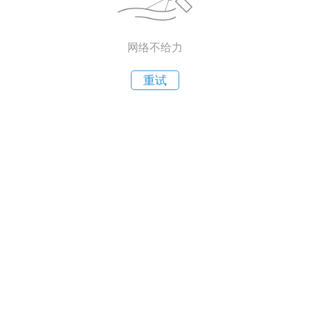
网络不给力
重试