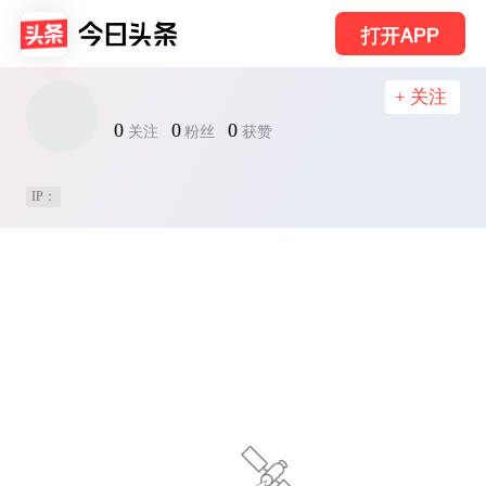
打开APP
+ 关注
0
0
0
关注
粉丝
获赞
IP：