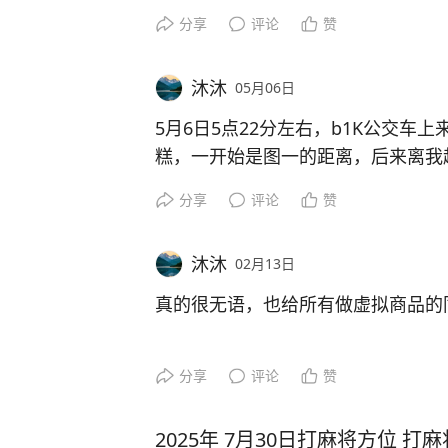
想要再来，不接受事后各种理由找茬
分享
评论
赞
互换温暖非诚勿扰，随缘寄出～#生日
沐沐
05月06日
5月6日5点22分左右，b1K公交车
糕，一开始是图一的距离，后来离我
距离，这个过程持续了，至少有十来
分享
评论
赞
了这这个女生，然后男的说他女朋友
癖，说我斤斤计较
， 想问一下大
沐沐
02月13日
#公交车 #颠公颠婆 #没想到吧我也
真的很无语，也给所有做虚拟商品的
遇到恶意白嫖的人，真的防不胜防。
分享
评论
赞
商品明确标注：虚拟商品发货后不退
对方领取成功、正常使用后，反手申
2025年 7月30日打麻将方位 打
纠缠。