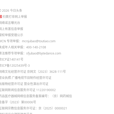
©
2026
今日头条
扫黄打非网上举报
网络谣言曝光台
网上有害信息举报
侵权举报受理公示
MCN 专项举报：mcnjubao@toutiao.com
未成年人相关举报：400-140-2108
算法推荐专项举报：sfjubao@bytedance.com
京ICP证140141号
京ICP备12025439号-3
网络文化经营许可证 京网文〔2023〕3628-111号
营业执照
广播电视节目制作经营许可证
出版物经营许可证
营业性演出许可证
互联网新闻信息服务许可证 11220190002
药品医疗器械网络信息服务备案编号：（京）网药械信
息备字（2023）第00006号
互联网宗教信息服务许可证：京（2025）0000021