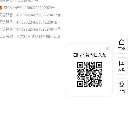
跟帖评论自律管理承诺书
京公网安备 11000002002023号
网信算备110108823483902220017号
网信算备110108823483904220019号
网信算备110108823483903230017号
公司名称：北京抖音信息服务有限公司
首页
扫码下载今日头条
反馈
下载