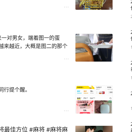
礼物都是用心挑选打包，诚意
快乐 #生日礼物 #生日惊喜
上来一对男女，端着图一的蛋
越来越近，大概是图二的那个
分钟，然后我忍不住出言提醒
没有传染病，以及说我有洁
家遇到这种情况会怎么样呢？
没想到 #爱情
同行提个醒。
不换。
请仅退款，还出言不逊、恶意
麻将最佳方位 #麻将 #麻将麻