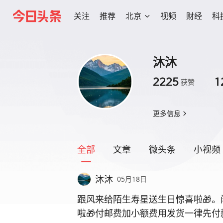
关注
推荐
北京
视频
财经
科
沐沐
2225
1
获赞
更多信息
全部
文章
微头条
小视频
沐沐
05月18日
跟风来给陌生寿星送生日惊喜啦🎁
啦🎁付邮费加小额费用发货一律先