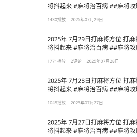
将抖起来 #麻将治百病 ##麻将攻
即便我提交了所有证据：
1430
播放
2025年07月29日
发货记录、领取记录、聊天记录、商
结果还是被他仅退款成功。
2025年 7月29日打麻将方位 打
将抖起来 #麻将治百病 ##麻将攻
钱不多，但事太恶心人。
东西你用了，钱也退了，好处全占，
1771
播放
2
评论
2025年07月28日
我不惹事，但也不怕事。
2025年 7月28日打麻将方位 打
这次我认栽，但必须公开提醒所有人
将抖起来 #麻将治百病 ##麻将攻
远离恶意白嫖，远离这种不讲诚信、
1048
播放
2025年07月27日
做生意讲良心，做人讲底线。
你没底线，我就把事实摆出来，让大
2025年 7月27日打麻将方位 打
将抖起来 #麻将治百病 ##麻将攻