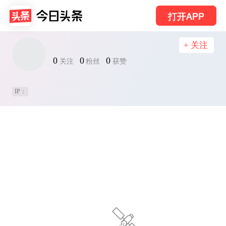
打开APP
+ 关注
0
0
0
关注
粉丝
获赞
IP：