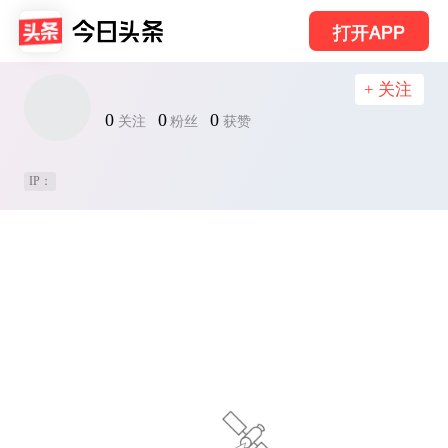
打开APP
+ 关注
0
0
0
关注
粉丝
获赞
IP：