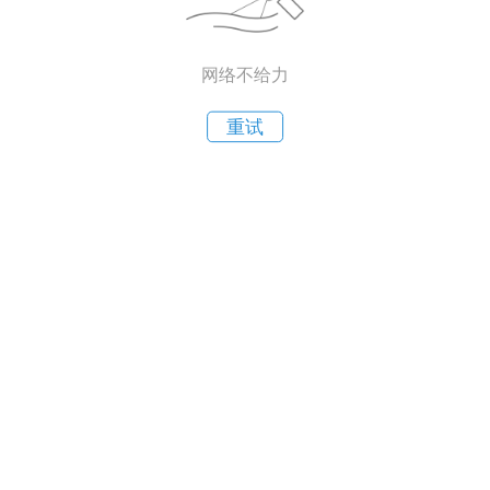
网络不给力
重试