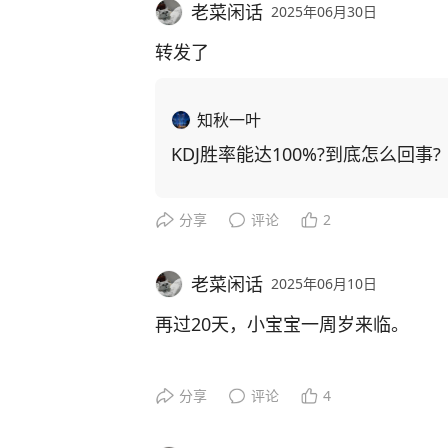
老菜闲话
2025年06月30日
看她拿着红包，翻来覆去、爱不释手
质。
转发了
这些天，天气转热，但丝毫不影响蚊
知秋一叶
KDJ胜率能达100%?到底怎么回事
脸上，手臂，腿上，到处伤痕累累。
重添。
分享
评论
2
这该死的小害虫，如战场上的无人机
老菜闲话
2025年06月10日
那天我推车出去，经过小区外围墙，
截，而且专叮小宝贝。
再过20天，小宝宝一周岁来临。
我用扇子拚命驱赶，刚赶走下面的，
已经能基本听懂我们传递的话语，小
分享
评论
4
大包天的蚊子虰牢了。
不想要的东西，她会用手推开表示拒