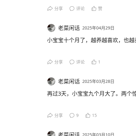
目的地选择相当随意。带小宝宝出门
过她如此这般，可见这次的摔倒，是
前些日子种下的辣椒，很快开花结了
分享
评论
赞
它的接班人将会是一颗价值不菲的烤
至于其他技能，该会的，差不多都会
的。
于是她宝妈开始搜，搜，搜。绍兴镜
蛋炒饭有它的点缀，味道提升了一个
次行程。
老菜闲话
2025年04月29日
拔牙后的重建工作有两个方案，可以
恭喜恭喜、再见再见、做眯眯眼，听
我的心情瞬间不好，自责不已。百密
一跳的时候会用手拍拍自己的胸口，
小宝宝十个月了，越养越喜欢，也越
三角梅旁边的黄瓜与西红柿，与辣椒
一个多小时车程。
一是种植。二是做烤瓷。各有利弊。
移动……离会走路仅差一步之遥。
小家伙脑上一片乌青，看着让人心疼
花，结果是早晚的事。
长时间，再拿出她喜欢的零食加以辅
喜欢是发自内心的。每天与小家伙周
最大的惊喜，小宝宝上车就睡，全程
分享
评论
1
种植比较费时，因为曾种过一颗，有
这一年，从呱呱落地到活泼可爱，我
同样是网购，我上次搞来的小葱种子
然入睡。太棒了。
一颗，从口袋里掏出去八千大洋。
不离，如履薄冰。辛劳自不必多言，
虽然说小孩子磕磕碰碰，并不稀罕，
提心吊胆是因为二件事。
费一番心思。
定很难受，谁养谁知道。
老菜闲话
2025年03月28日
线上订的门票。到景区仍要排队领票，
烤瓷相对价廉物美些。重建时，需得
小朋友的纯真与可爱，还略带一点小
一是，怕她生病。像昨天，小家伙一
小小露台，俨然成了未来退休生活的
再过3天，小宝宝九个月大了。两个
说，一烤，得手牵手烤三颗。
水大概是又要出新牙引起的。流鼻涕
像现在线上订火车票，直接凭身份证
她完全没有成年人那种——人性的复
惊喜一:
票。
跑牙医的次数可能会少点，大概流程
处，累并快乐着。
分享
9
15
这段时间，天气若冷若热，衣服难穿
烤瓷牙，也依然是假牙，只是此假牙
里遛圈，风有点大，估计中了招。
三天前首次实现自主入睡。
景区的科技应用弱爆了。炎炎烈日下
在小宝贝一周岁生日之际，匆匆忙忙
老菜闲话
2025年03月10日