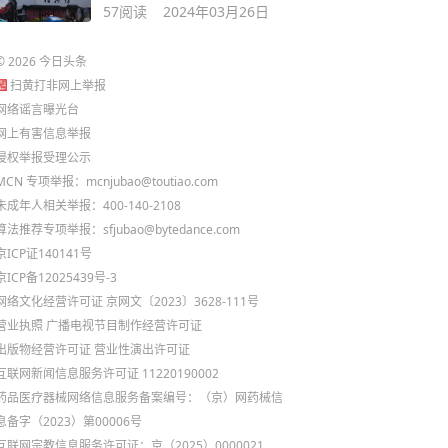
57
阅读
2024年03月26日
©
2026
今日头条
扫黄打非网上举报
网络谣言曝光台
网上有害信息举报
侵权举报受理公示
MCN 专项举报：mcnjubao@toutiao.com
未成年人相关举报：400-140-2108
算法推荐专项举报：sfjubao@bytedance.com
京ICP证140141号
京ICP备12025439号-3
网络文化经营许可证 京网文〔2023〕3628-111号
营业执照
广播电视节目制作经营许可证
出版物经营许可证
营业性演出许可证
互联网新闻信息服务许可证 11220190002
药品医疗器械网络信息服务备案编号：（京）网药械信
息备字（2023）第00006号
互联网宗教信息服务许可证：京（2025）0000021