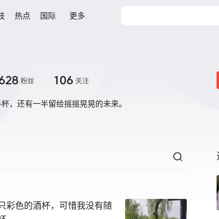
技
热点
国际
更多
628
106
粉丝
关注
半杯，还有一半留给摇摇晃晃的未来。
只彩色的酒杯，可惜我没有随