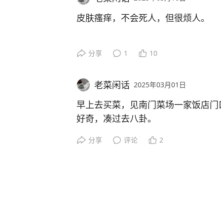
且都随身携带小朋友。于心何忍。
拔牙后，需2-3个月方可实施重建。
念。
一大奇观，鼻涕与口水齐飞。餐巾纸
或许是白天玩累了，精力得到充分释
皮肤瘙痒，不会死人，但很烦人。
了。
妈哄睡，然后，自己拎起奶嘴塞到嘴
该升级了，那么简单的模式。
祝小宝贝一周岁快乐！永远快乐！
好在没有发烧，谢天谢地。
每当秋冬时季，天干物燥，皮肤便开
待施工完毕，该轮到左侧的牙兄们上
分享
1
10
惊喜二:
门票有三个园区可玩。动物王国，海
你抓得血流成河为止。
二是，怕她受伤。小家伙还坐立不稳
平衡，才能健康发展。
连续两周，不再吃夜奶。
小宝宝十个月大，似懂非懂。当真实
老菜闲话
2025年03月01日
穷尽一切中西药膏，能治一时，却难
她有个很不好的习惯，坐着时，会突
舞足蹈。
早上去买菜，见南门菜场一家饭店门
在她身边躺着，她也想躺下。
之前每晚非得整一顿夜奶不可，时间
跟痔疮一样，达到某种程度，非求医
好奇，凑过去八卦。
她宝妈了。
家里之前有一只毛绒羊驼，洁白如云
恼，极难奏效。
但她躺下的动作，会让人魂飞魄散。
驼驼，羊驼驼”地灌输，所以小家伙
分享
评论
2
一位中年男子正挥铲炒着一大锅饭，
大概率以后便引成了惯性，彻底解决
认知。
于是赴杭城，找专业的医生去诊断治
碗，匆匆瞥了一眼，看不清有些什么
昨天，就经历了一次后背直冒冷汗。
现在的晚间休息时间太棒了，九点左右，喝
后来被她嘴对嘴亲亲久了，加上又咬
好久没坐过火车，现在去省城，大多
二月二，龙抬头。我们这里有吃百家
下午她在隔壁房间的趴趴垫上睡觉，
安心入睡，早上八点半左右醒来。醒
把掉毛，趁小家伙没注意，丢进了楼
友提供了一个展示的机会。炒饭的男
控，关注她的一举一动。
好粮草，否则，尖叫声响彻云霄。
今天调整规则，纯绿色出行。全是手