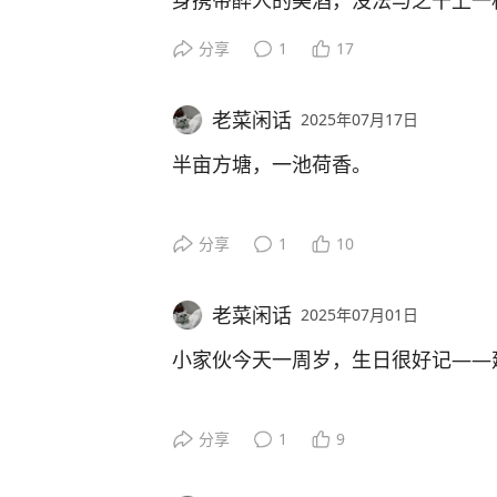
身携带醉人的美酒，没法与之干上一
分享
1
17
杨柳随风搔头，荷叶掀起裙摆，这是
老菜闲话
2025年07月17日
半亩方塘，一池荷香。在游客眼里是
半亩方塘，一池荷香。
分享
1
10
老菜闲话
2025年07月01日
小家伙今天一周岁，生日很好记——
生日的开场白：她外婆早早准备好了
分享
1
9
就被沉甸甸的大红包所吸引。