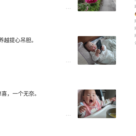
，与儿童沾点边的地方就行。
何等疼痛。小宝宝平时挺熬痛
果。
瓷牙。
。
湖湿地儿童海洋公园纳入了本
维度。
二选一。
到音乐声就开始双手舞蹈，吓
一疏，一疏就出大事。
用汤匙吃东西，扶着围栏站立
养越提心吊胆。
一同从菜市场淘来的。都开了
。她外婆软声细语，安慰了好
助，才让她慢慢平息下来。
旋，斗智斗勇，虽累却欢。
游玩开开心心，回程车上又酣
经验，得跑5趟。也费钱，那
们陪伴小家伙一起长大，寸步
，撒下后却一直没见动静，白
但快乐仍是主题词。
但真要是磕伤了，大人心里肯
太Low了。
到左右两颗牙的帮扶，也就是
狡黠，真的可以融化到你。
整天在流鼻涕，还有口水，口
试验田。
惊喜，一个无奈。
，应该是着了凉。
便可查验搭乘，哪用再去换
杂，善变，险恶。与小宝贝相
是:先取模，装上假牙，再安装
。前天给她穿了短袖，在小区
比彼假牙要正规，经久耐用。
，游客们排着队，流着汗，而
、杂乱无章写上一些，以表纪