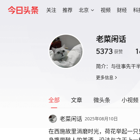
关注
推荐
北京
视频
财经
科
老菜闲话
5373
1
获赞
简介：
与往事先干
更多信息
全部
文章
微头条
小视频
老菜闲话
2025年08月10日
在西施故里消磨时光，荷花举起一只