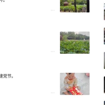
杯。
一场风情外溢的盛况。
风景，在我眼里只是日常。
建党节。
一个大红包，小家伙一醒来，