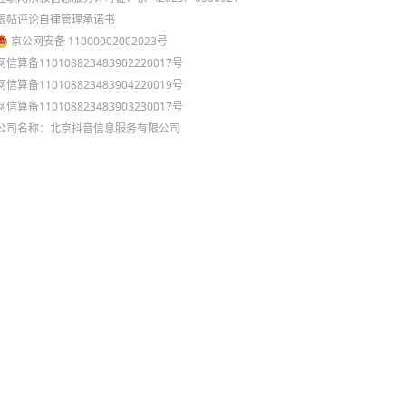
跟帖评论自律管理承诺书
京公网安备 11000002002023号
网信算备110108823483902220017号
网信算备110108823483904220019号
网信算备110108823483903230017号
公司名称：北京抖音信息服务有限公司