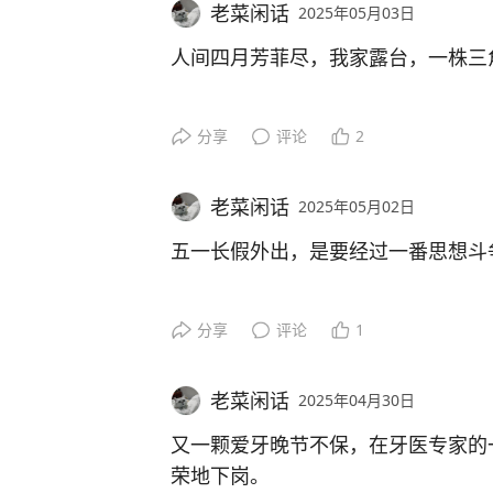
老菜闲话
2025年05月03日
防不胜防啊！
向，嘴上念念有词，让我们满足她的
人间四月芳菲尽，我家露台，一株三
一周岁，对小朋友而言，是人生的一
能双脚站立且有力，双手抓着围栏边
上与玩具作伴的岁月将一去不复返，
夫人网购来的三角梅，第一个年头，
分享
评论
2
虽然她还不会用语言来表达，但已经
视野感。
以为水土不服，看不到开花的希望了
不会表达，小家伙会用她自己的方式
随着小家伙的日益成长，我们提心吊
老菜闲话
2025年05月02日
们的手，牵引到她想得到的物品那里
心翼翼，也难免跟不上小家伙的状况
然后，惊喜不期而至，今年四月下旬
五一长假外出，是要经过一番思想斗
心花怒放，赏心悦目。
这是她专属的表达语言——用行动来
昨天下午，刚完成一轮地面爬行，就
不去，对不起这个来之不易的假期，
分享
评论
1
美好的东西，她的出现，不必期盼，
小家伙对一切有按钮类的物件深感兴
小家伙扶着桌几站起来，开始玩放在
去，又怕人山人海，堵车闹心。
边紧张地用手扶着她，不知是我不小
五月初头，正是收获的时节。
老菜闲话
2025年04月30日
电灯开关，玩具，播放器，甚至电风
了软，一瞬间，她侧向倒了下去，小
最终，“去”占了上风。
又一颗爱牙晚节不保，在牙医专家的
样，用小手指划呀划，估计过不了多
不但收获眼福，也收获了口福。
荣地下岗。
了。
小家伙哇哇大哭，且持续了好长时间