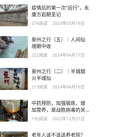
疫情后的第一次“远行”，永
康方岩朝圣记
276
阅读
2023年03月18日
泉州之行（五）｜人间仙
境眼中收
222
阅读
2024年04月17日
泉州之行（二）｜半城烟
火半城仙
213
阅读
2024年04月16日
中药预防，加强锻炼，增
加营养，是战胜病毒的关
键。
192
阅读
2022年12月21日
老年人该不该送养老院？