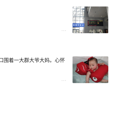
这期间，辛苦右侧的牙兄们
用了不止一大包。
放，临睡前，竟主动拒绝她宝
巴里，倒头便睡。
始与你作对，奇痒难忍，非让
场作贡献了。
洋世界，水母馆。
，连爬都很勉强。
地看到羊驼的时候，兴奋得手
断根。
然后仰倒地。大概是模仿我们
口围着一大群大爷大妈。心怀
点大概在凌晨四点左右，太费
不可，靠自己瞎折腾，徒添烦
，安放在沙发背上。一直在“羊
对羊驼这个可爱的动物有一定的
围着的人太多，每人拿着一只
了夜奶问题。
疗。
配料。
上100ml-150ml奶粉，
又扯。可怜的羊驼开始大把大
自驾，一个半小时车程。
饭的习俗。也给乐善好施的朋
我一边玩电脑，一边看手机监
过来后，必须马上立刻给她备
下的保洁桶。
人猜测应是饭店老板。
机上操作，订票，滴滴。不启