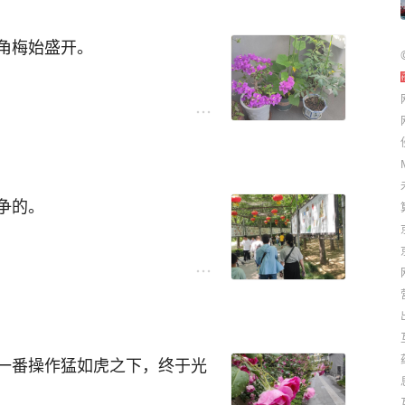
需求。
角梅始盛开。
个分水岭，或者说起点。
，张头探脑。单纯坐在趴趴垫
比起坐，她更喜欢站立起来的
盼呀盼也盼不出一朵花来。
能基本听懂我们给她讲的话。
。
来实现目的。她会用手来拉我
胆的占比也越来越多，即便小
。
不断。
，默默无闻的她，突然之间，
争的。
代替。
出事了。
何况高速通行免费。
只需保持一份耐心即可。
趣。
桌几上面的动物卡片，我在旁
心走了神，还是小家伙小腿发
扇……，手机也玩得有模有
脑袋着地，发出清脆的声响。
一番操作猛如虎之下，终于光
久，告诉她密码，就会开机
，这是我们照看以来从未经历