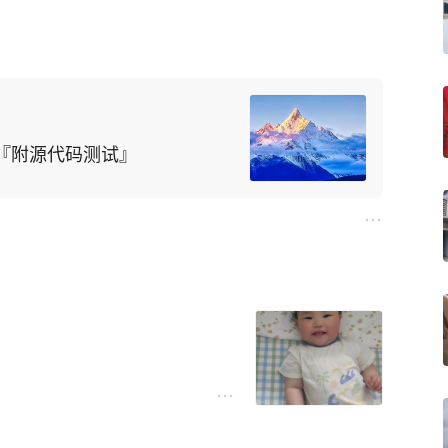
的样子，十足一个小财迷的潜
子对小宝宝孜孜不倦的攻击。
?『附源代码测试』
这边刚红肿消褪，那边又新伤
，无孔不入，命中率奇高。
就遭到了四五只蚊子的围追堵
却发现小家伙的脸上被一只胆
脑瓜也开始有了自己的思想。
绝，想要的，伸出手臂指出方