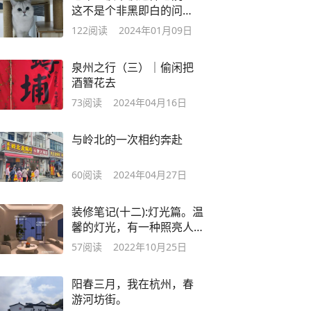
这不是个非黑即白的问
题。
122
阅读
2024年01月09日
泉州之行（三）｜偷闲把
酒簪花去
73
阅读
2024年04月16日
与岭北的一次相约奔赴
60
阅读
2024年04月27日
装修笔记(十二):灯光篇。温
馨的灯光，有一种照亮人
生的味道
57
阅读
2022年10月25日
阳春三月，我在杭州，春
游河坊街。