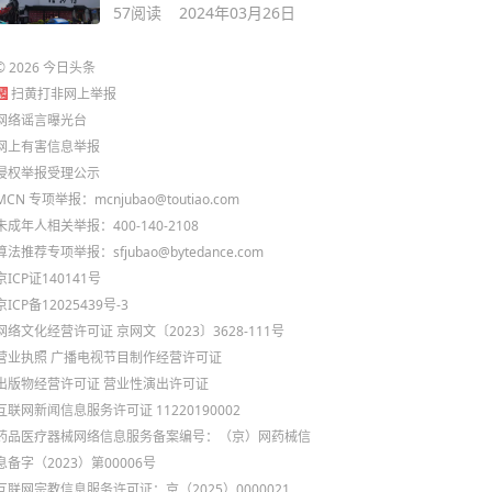
57
阅读
2024年03月26日
©
2026
今日头条
扫黄打非网上举报
网络谣言曝光台
网上有害信息举报
侵权举报受理公示
MCN 专项举报：mcnjubao@toutiao.com
未成年人相关举报：400-140-2108
算法推荐专项举报：sfjubao@bytedance.com
京ICP证140141号
京ICP备12025439号-3
网络文化经营许可证 京网文〔2023〕3628-111号
营业执照
广播电视节目制作经营许可证
出版物经营许可证
营业性演出许可证
互联网新闻信息服务许可证 11220190002
药品医疗器械网络信息服务备案编号：（京）网药械信
息备字（2023）第00006号
互联网宗教信息服务许可证：京（2025）0000021