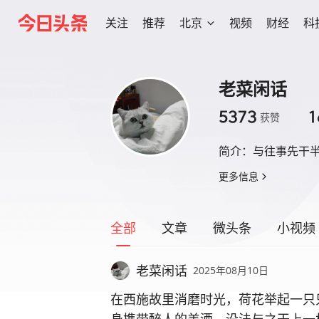
关注
推荐
北京
视频
财经
科
老菜闲话
5373
1
获赞
简介：
与往事先干
更多信息
全部
文章
微头条
小视频
老菜闲话
2025年08月10日
在西施故里消磨时光，荷花举起一只