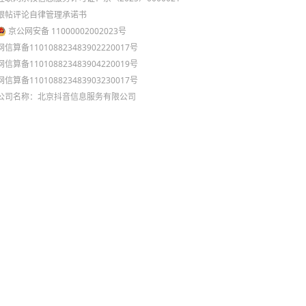
跟帖评论自律管理承诺书
京公网安备 11000002002023号
网信算备110108823483902220017号
网信算备110108823483904220019号
网信算备110108823483903230017号
公司名称：北京抖音信息服务有限公司