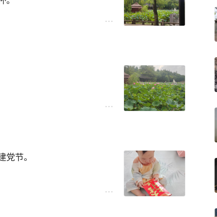
杯。
一场风情外溢的盛况。
风景，在我眼里只是日常。
建党节。
一个大红包，小家伙一醒来，