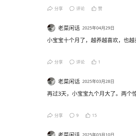
目的地选择相当随意。带小宝宝出门
过她如此这般，可见这次的摔倒，是
前些日子种下的辣椒，很快开花结了
分享
评论
赞
它的接班人将会是一颗价值不菲的烤
至于其他技能，该会的，差不多都会
的。
于是她宝妈开始搜，搜，搜。绍兴镜
蛋炒饭有它的点缀，味道提升了一个
次行程。
老菜闲话
2025年04月29日
拔牙后的重建工作有两个方案，可以
恭喜恭喜、再见再见、做眯眯眼，听
我的心情瞬间不好，自责不已。百密
一跳的时候会用手拍拍自己的胸口，
小宝宝十个月了，越养越喜欢，也越
三角梅旁边的黄瓜与西红柿，与辣椒
一个多小时车程。
一是种植。二是做烤瓷。各有利弊。
移动……离会走路仅差一步之遥。
小家伙脑上一片乌青，看着让人心疼
花，结果是早晚的事。
长时间，再拿出她喜欢的零食加以辅
喜欢是发自内心的。每天与小家伙周
最大的惊喜，小宝宝上车就睡，全程
分享
评论
1
种植比较费时，因为曾种过一颗，有
这一年，从呱呱落地到活泼可爱，我
同样是网购，我上次搞来的小葱种子
然入睡。太棒了。
一颗，从口袋里掏出去八千大洋。
不离，如履薄冰。辛劳自不必多言，
虽然说小孩子磕磕碰碰，并不稀罕，
提心吊胆是因为二件事。
费一番心思。
定很难受，谁养谁知道。
老菜闲话
2025年03月28日
线上订的门票。到景区仍要排队领票，
烤瓷相对价廉物美些。重建时，需得
小朋友的纯真与可爱，还略带一点小
一是，怕她生病。像昨天，小家伙一
小小露台，俨然成了未来退休生活的
再过3天，小宝宝九个月大了。两个
说，一烤，得手牵手烤三颗。
水大概是又要出新牙引起的。流鼻涕
像现在线上订火车票，直接凭身份证
她完全没有成年人那种——人性的复
惊喜一:
票。
跑牙医的次数可能会少点，大概流程
处，累并快乐着。
分享
9
15
这段时间，天气若冷若热，衣服难穿
烤瓷牙，也依然是假牙，只是此假牙
里遛圈，风有点大，估计中了招。
三天前首次实现自主入睡。
景区的科技应用弱爆了。炎炎烈日下
在小宝贝一周岁生日之际，匆匆忙忙
老菜闲话
2025年03月10日