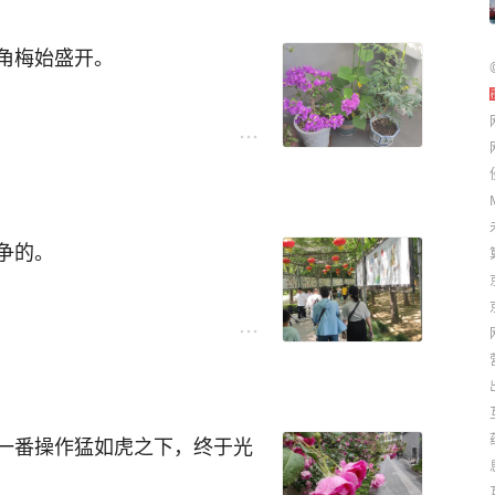
需求。
角梅始盛开。
个分水岭，或者说起点。
，张头探脑。单纯坐在趴趴垫
比起坐，她更喜欢站立起来的
盼呀盼也盼不出一朵花来。
能基本听懂我们给她讲的话。
。
来实现目的。她会用手来拉我
胆的占比也越来越多，即便小
。
不断。
，默默无闻的她，突然之间，
争的。
代替。
出事了。
何况高速通行免费。
只需保持一份耐心即可。
趣。
桌几上面的动物卡片，我在旁
心走了神，还是小家伙小腿发
扇……，手机也玩得有模有
脑袋着地，发出清脆的声响。
一番操作猛如虎之下，终于光
久，告诉她密码，就会开机
，这是我们照看以来从未经历