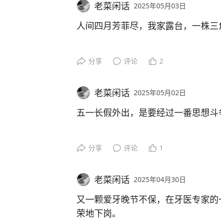
老菜闲话
2025年05月03日
防不胜防啊！
向，嘴上念念有词，让我们满足她的
人间四月芳菲尽，我家露台，一株三
一周岁，对小朋友而言，是人生的一
能双脚站立且有力，双手抓着围栏边
上与玩具作伴的岁月将一去不复返，
夫人网购来的三角梅，第一个年头，
分享
评论
2
虽然她还不会用语言来表达，但已经
视野感。
以为水土不服，看不到开花的希望了
不会表达，小家伙会用她自己的方式
随着小家伙的日益成长，我们提心吊
老菜闲话
2025年05月02日
们的手，牵引到她想得到的物品那里
心翼翼，也难免跟不上小家伙的状况
然后，惊喜不期而至，今年四月下旬
五一长假外出，是要经过一番思想斗
心花怒放，赏心悦目。
这是她专属的表达语言——用行动来
昨天下午，刚完成一轮地面爬行，就
不去，对不起这个来之不易的假期，
分享
评论
1
美好的东西，她的出现，不必期盼，
小家伙对一切有按钮类的物件深感兴
小家伙扶着桌几站起来，开始玩放在
去，又怕人山人海，堵车闹心。
边紧张地用手扶着她，不知是我不小
五月初头，正是收获的时节。
老菜闲话
2025年04月30日
电灯开关，玩具，播放器，甚至电风
了软，一瞬间，她侧向倒了下去，小
最终，“去”占了上风。
又一颗爱牙晚节不保，在牙医专家的
样，用小手指划呀划，估计过不了多
不但收获眼福，也收获了口福。
荣地下岗。
了。
小家伙哇哇大哭，且持续了好长时间