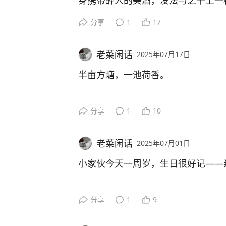
身携带醉人的美酒，没法与之干上一
分享
1
17
杨柳随风搔头，荷叶掀起裙摆，这是
老菜闲话
2025年07月17日
半亩方塘，一池荷香。在游客眼里是
半亩方塘，一池荷香。
分享
1
10
老菜闲话
2025年07月01日
小家伙今天一周岁，生日很好记——
生日的开场白：她外婆早早准备好了
分享
1
9
就被沉甸甸的大红包所吸引。