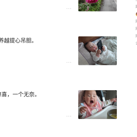
，与儿童沾点边的地方就行。
何等疼痛。小宝宝平时挺熬痛
果。
瓷牙。
。
湖湿地儿童海洋公园纳入了本
维度。
二选一。
到音乐声就开始双手舞蹈，吓
一疏，一疏就出大事。
用汤匙吃东西，扶着围栏站立
养越提心吊胆。
一同从菜市场淘来的。都开了
。她外婆软声细语，安慰了好
助，才让她慢慢平息下来。
旋，斗智斗勇，虽累却欢。
游玩开开心心，回程车上又酣
经验，得跑5趟。也费钱，那
们陪伴小家伙一起长大，寸步
，撒下后却一直没见动静，白
但快乐仍是主题词。
但真要是磕伤了，大人心里肯
太Low了。
到左右两颗牙的帮扶，也就是
狡黠，真的可以融化到你。
整天在流鼻涕，还有口水，口
试验田。
惊喜，一个无奈。
，应该是着了凉。
便可查验搭乘，哪用再去换
杂，善变，险恶。与小宝贝相
是:先取模，装上假牙，再安装
。前天给她穿了短袖，在小区
比彼假牙要正规，经久耐用。
，游客们排着队，流着汗，而
、杂乱无章写上一些，以表纪