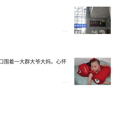
这期间，辛苦右侧的牙兄们
用了不止一大包。
放，临睡前，竟主动拒绝她宝
巴里，倒头便睡。
始与你作对，奇痒难忍，非让
场作贡献了。
洋世界，水母馆。
，连爬都很勉强。
地看到羊驼的时候，兴奋得手
断根。
然后仰倒地。大概是模仿我们
口围着一大群大爷大妈。心怀
点大概在凌晨四点左右，太费
不可，靠自己瞎折腾，徒添烦
，安放在沙发背上。一直在“羊
对羊驼这个可爱的动物有一定的
围着的人太多，每人拿着一只
了夜奶问题。
疗。
配料。
上100ml-150ml奶粉，
又扯。可怜的羊驼开始大把大
自驾，一个半小时车程。
饭的习俗。也给乐善好施的朋
我一边玩电脑，一边看手机监
过来后，必须马上立刻给她备
下的保洁桶。
人猜测应是饭店老板。
机上操作，订票，滴滴。不启