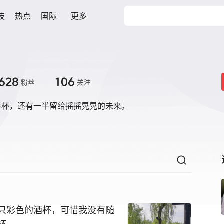
技
热点
国际
更多
628
106
粉丝
关注
半杯，还有一半留给摇摇晃晃的未来。
只彩色的酒杯，可惜我没有随