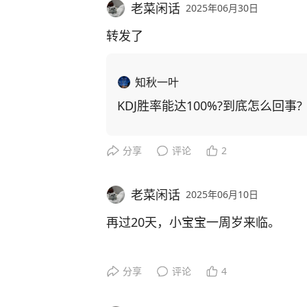
老菜闲话
2025年06月30日
看她拿着红包，翻来覆去、爱不释手
质。
转发了
这些天，天气转热，但丝毫不影响蚊
知秋一叶
KDJ胜率能达100%?到底怎么回事
脸上，手臂，腿上，到处伤痕累累。
重添。
分享
评论
2
这该死的小害虫，如战场上的无人机
老菜闲话
2025年06月10日
那天我推车出去，经过小区外围墙，
截，而且专叮小宝贝。
再过20天，小宝宝一周岁来临。
我用扇子拚命驱赶，刚赶走下面的，
已经能基本听懂我们传递的话语，小
分享
评论
4
大包天的蚊子虰牢了。
不想要的东西，她会用手推开表示拒