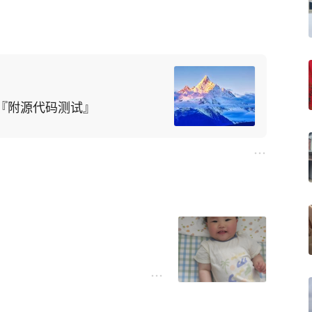
的样子，十足一个小财迷的潜
子对小宝宝孜孜不倦的攻击。
?『附源代码测试』
这边刚红肿消褪，那边又新伤
，无孔不入，命中率奇高。
就遭到了四五只蚊子的围追堵
却发现小家伙的脸上被一只胆
脑瓜也开始有了自己的思想。
绝，想要的，伸出手臂指出方