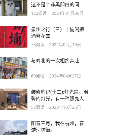
这不是个非黑即白的问
题。
122
阅读
2024年01月09日
泉州之行（三）｜偷闲把
酒簪花去
73
阅读
2024年04月16日
与岭北的一次相约奔赴
60
阅读
2024年04月27日
装修笔记(十二):灯光篇。温
馨的灯光，有一种照亮人
生的味道
57
阅读
2022年10月25日
阳春三月，我在杭州，春
游河坊街。