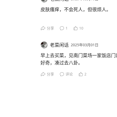
且都随身携带小朋友。于心何忍。
拔牙后，需2-3个月方可实施重建。
念。
一大奇观，鼻涕与口水齐飞。餐巾纸
或许是白天玩累了，精力得到充分释
皮肤瘙痒，不会死人，但很烦人。
了。
妈哄睡，然后，自己拎起奶嘴塞到嘴
该升级了，那么简单的模式。
祝小宝贝一周岁快乐！永远快乐！
好在没有发烧，谢天谢地。
每当秋冬时季，天干物燥，皮肤便开
待施工完毕，该轮到左侧的牙兄们上
分享
1
10
惊喜二:
门票有三个园区可玩。动物王国，海
你抓得血流成河为止。
二是，怕她受伤。小家伙还坐立不稳
平衡，才能健康发展。
连续两周，不再吃夜奶。
小宝宝十个月大，似懂非懂。当真实
老菜闲话
2025年03月01日
穷尽一切中西药膏，能治一时，却难
她有个很不好的习惯，坐着时，会突
舞足蹈。
早上去买菜，见南门菜场一家饭店门
在她身边躺着，她也想躺下。
之前每晚非得整一顿夜奶不可，时间
跟痔疮一样，达到某种程度，非求医
好奇，凑过去八卦。
她宝妈了。
家里之前有一只毛绒羊驼，洁白如云
恼，极难奏效。
但她躺下的动作，会让人魂飞魄散。
驼驼，羊驼驼”地灌输，所以小家伙
分享
评论
2
一位中年男子正挥铲炒着一大锅饭，
大概率以后便引成了惯性，彻底解决
认知。
于是赴杭城，找专业的医生去诊断治
碗，匆匆瞥了一眼，看不清有些什么
昨天，就经历了一次后背直冒冷汗。
现在的晚间休息时间太棒了，九点左右，喝
后来被她嘴对嘴亲亲久了，加上又咬
好久没坐过火车，现在去省城，大多
二月二，龙抬头。我们这里有吃百家
下午她在隔壁房间的趴趴垫上睡觉，
安心入睡，早上八点半左右醒来。醒
把掉毛，趁小家伙没注意，丢进了楼
友提供了一个展示的机会。炒饭的男
控，关注她的一举一动。
好粮草，否则，尖叫声响彻云霄。
今天调整规则，纯绿色出行。全是手