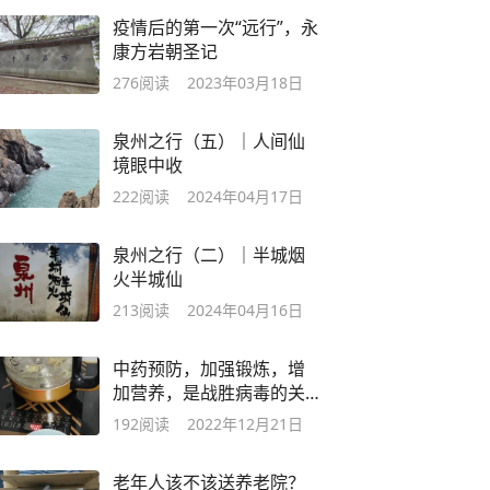
疫情后的第一次“远行”，永
康方岩朝圣记
276
阅读
2023年03月18日
泉州之行（五）｜人间仙
境眼中收
222
阅读
2024年04月17日
泉州之行（二）｜半城烟
火半城仙
213
阅读
2024年04月16日
中药预防，加强锻炼，增
加营养，是战胜病毒的关
键。
192
阅读
2022年12月21日
老年人该不该送养老院？